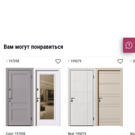
Вам могут понравиться
197098
199079
3
Color 197098
Next 199079
Sma