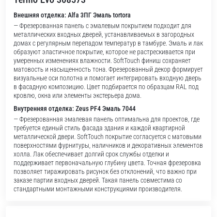
Внешняя отделка: Alfa 3ПГ Эмаль tortora
— Фрезерованная панель с эмалевым покрытием подходит для
металлических входных дверей, устанавливаемых в загородных
домах с регулярным перепадом температур в тамбуре. Эмаль и лак
образуют эластичное покрытие, которое не растрескивается при
умеренных изменениях влажности. SoftTouch финиш сохраняет
матовость и насыщенность тона. Фрезерованный декор формирует
визуальные оси полотна и помогает интегрировать входную дверь
в фасадную композицию. Цвет подбирается по образцам RAL под
кровлю, окна или элементы экстерьера дома.
Внутренняя отделка: Zeus PF4 Эмаль 7044
— Фрезерованная эмалевая панель оптимальна для проектов, где
требуется единый стиль фасада здания и каждой квартирной
металлической двери. SoftTouch покрытие согласуется с матовыми
поверхностями фурнитуры, наличников и декоративных элементов
холла. Лак обеспечивает долгий срок службы отделки и
поддерживает первоначальную глубину цвета. Точная фрезеровка
позволяет тиражировать рисунок без отклонений, что важно при
заказе партии входных дверей. Такая панель совместима со
стандартными монтажными конструкциями производителя.