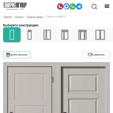
Главная
Каталог
Входные двери
Termo Evo 308573
Выберите конструкцию:
Пройти обучение
В избранное