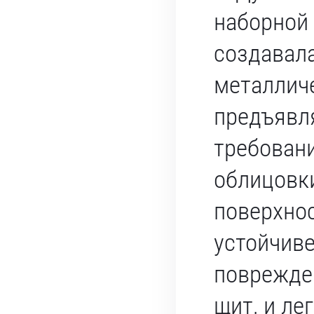
наборной
создавал
металличе
предъявл
требовани
облицовк
поверхно
устойчив
поврежде
щит, и ле