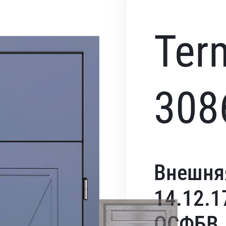
Ter
308
Внешня
14.12.1
ОСФБВ