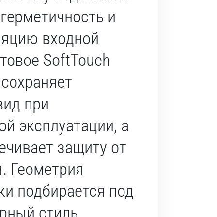
 герметичность и
яцию входной
товое SoftTouch
 сохраняет
вид при
й эксплуатации, а
ечивает защиту от
. Геометрия
ки подбирается под
урный стиль