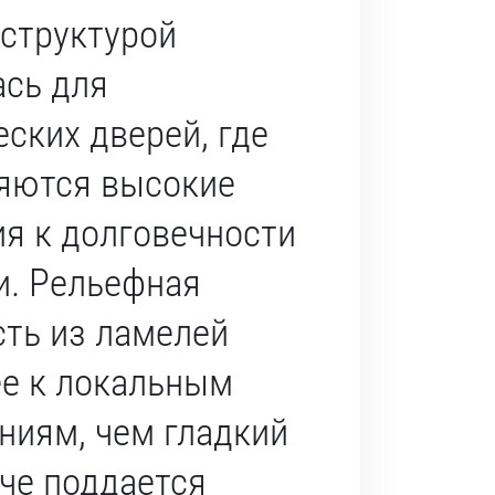
 структурой
ась для
ских дверей, где
яются высокие
я к долговечности
и. Рельефная
сть из ламелей
ее к локальным
ниям, чем гладкий
гче поддается