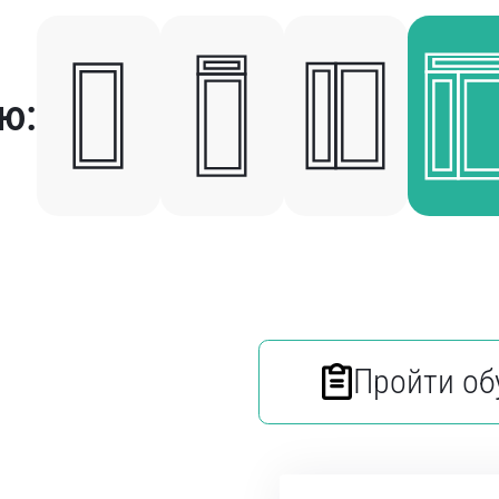
ю:
Пройти об