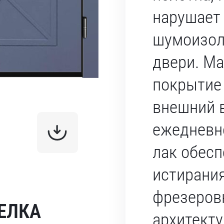
нарушает
шумоизол
двери. Ма
покрытие
внешний 
ежедневно
лак обесп
истирания
фрезеров
ЕЛКА
архитект