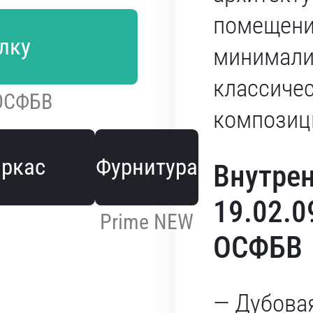
помещени
лку
минимали
классиче
 ОСФБВ
композиц
аркас
Фурнитура
Внутрен
19.02.0
Prime NEW
ОСФБВ
— Дубовая