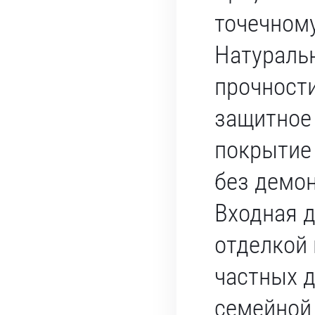
точечном
Натуральн
прочности
защитное
покрытие
без демо
Входная д
отделкой 
частных 
семейной