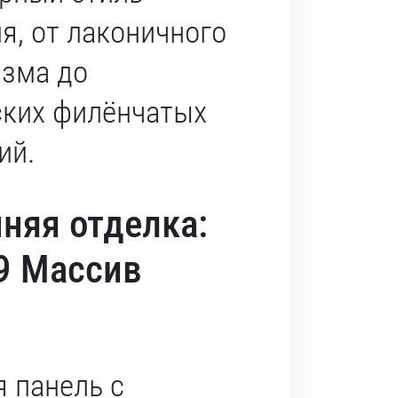
я, от лаконичного
зма до
ских филёнчатых
ий.
няя отделка:
9 Массив
 панель с