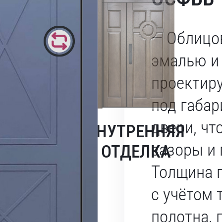
— Облицо
эмалью и
проектир
под габа
двери, чт
ВНУТРЕННЯЯ
зазоры и 
ОТДЕЛКА
Толщина 
с учётом 
полотна, 