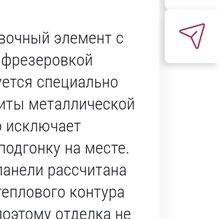
вочный элемент с
 фрезеровкой
уется специально
риты металлической
о исключает
подгонку на месте.
панели рассчитана
теплового контура
поэтому отделка не