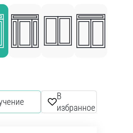
В
учение
избранное