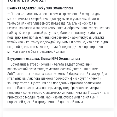
Внешняя отделка: Lucky 3DG Эмаль tortora
— Панель с эмалевым покрытием и фрезеровкой создана для
металлических дверей, эксплуатируемых в условиях тёплого
тамбура или отапливаемого подъезда. Эмаль наносится в
несколько слоёв и закрепляется лаком, образуя плотную защитную
плёнку. Фрезерованный рисунок добавляет полотну глубину и
подчёркивает прямые линии современной архитектуры. Отделка
устойчива к контакту с одеждой, сумками и обувью, что важно для
входной двери в семьях с детьми. Уход сводится к протиранию
мягкой тканью без агрессивной химии.
Внутренняя отделка: Brussel GF4 Эмаль rtortora
— Сочетание матовой эмали и багета задаёт спокойный
классический ритм фасаду металлической двери. Покрытие
SoftTouch отзывается на касание мягкой бархатистой фактурой, а
итальянский лак повышенной прочности фиксирует пигмент и
защищает от выцветания при попадании прямого солнечного
света. Багетная рамка по периметру подчёркивает геометрию
полотна и сочетается с классическими наличниками. Подходит для
прихожих с молдингами, карнизами, стеновыми панелями и
паркетной доской в традиционной цветовой гамме.