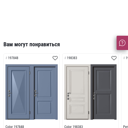
Вам могут понравиться
197848
198383
1
Color 197848
Color 198383
Pe