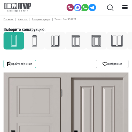
Главная
Каталог
Входные двери
Termo Evo 308821
Выберите конструкцию:
Пройти обучение
В избранное