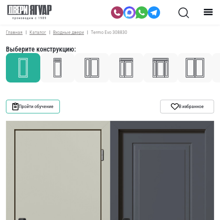
Главная
Каталог
Входные двери
Termo Evo 308830
Выберите конструкцию:
Пройти обучение
В избранное