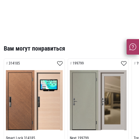
Вам могут понравиться
314185
199799
1
Smart Lock 314185
Next 199799
Tr