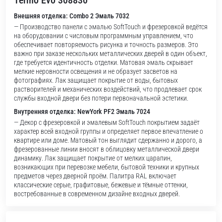
Termo Evo 308830
Внешняя отделка: Combo 2 Эмаль 7032
— Производство панели с эмалью SoftTouch и фрезеровкой ведётся
на оборудовании с числовым программным управлением, что
обеспечивает повторяемость рисунка и точность размеров. Это
важно при заказе нескольких металлических дверей в один объект,
где требуется идентичность отделки. Матовая эмаль скрывает
мелкие неровности освещения и не образует засветов на
фотографиях. Лак защищает покрытие от воды, бытовых
растворителей и механических воздействий, что продлевает срок
службы входной двери без потери первоначальной эстетики.
Внутренняя отделка: NewYork PF2 Эмаль 7024
— Декор с фрезеровкой и эмалевым SoftTouch покрытием задаёт
характер всей входной группы и определяет первое впечатление о
квартире или доме. Матовый тон выглядит сдержанно и дорого, а
фрезерованные линии вносят в облицовку металлической двери
динамику. Лак защищает покрытие от мелких царапин,
возникающих при перевозке мебели, бытовой техники и крупных
предметов через дверной проём. Палитра RAL включает
классические серые, графитовые, бежевые и тёмные оттенки,
востребованные в современном дизайне входных дверей.