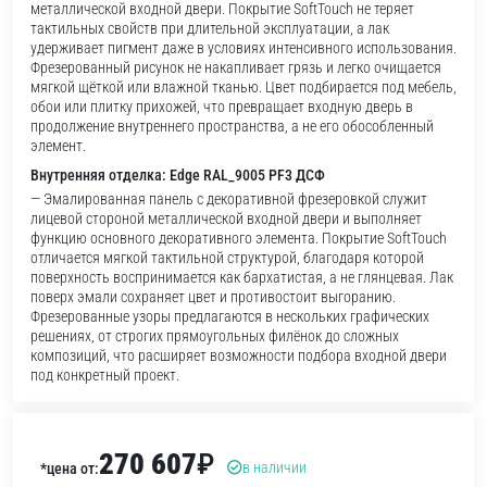
металлической входной двери. Покрытие SoftTouch не теряет
тактильных свойств при длительной эксплуатации, а лак
удерживает пигмент даже в условиях интенсивного использования.
Фрезерованный рисунок не накапливает грязь и легко очищается
мягкой щёткой или влажной тканью. Цвет подбирается под мебель,
обои или плитку прихожей, что превращает входную дверь в
продолжение внутреннего пространства, а не его обособленный
элемент.
Внутренняя отделка: Edge RAL_9005 PF3 ДСФ
— Эмалированная панель с декоративной фрезеровкой служит
лицевой стороной металлической входной двери и выполняет
функцию основного декоративного элемента. Покрытие SoftTouch
отличается мягкой тактильной структурой, благодаря которой
поверхность воспринимается как бархатистая, а не глянцевая. Лак
поверх эмали сохраняет цвет и противостоит выгоранию.
Фрезерованные узоры предлагаются в нескольких графических
решениях, от строгих прямоугольных филёнок до сложных
композиций, что расширяет возможности подбора входной двери
под конкретный проект.
270 607
₽
в наличии
*цена от: