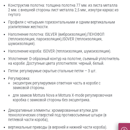
Конструктив полотна: толщина полотна 77 мм. из листа металла
2 мм. с внешней стороны лист металла 2,5 мм., изнутри каркас из
гнутого
Профиля с четырьмя горизонтальными и одним вертикальным
усилителями жесткости.
Наполнение полотна: ISILVER (виброизоляция),ПЕНОФОЛ
(теплоизоляция, пароизоляция),ISOVER (теплоизоляция,
шумоизоляция).
Наполнение короба: ISOVER (теплоизоляция, шумоизоляция).
Уплотнение: D-образный контур на полотне, съемный уплотнитель
на коробе. Доступные цвета уплотнителя: черный, белый.
Петли: регулирумые скрытые стальные петли — 3 шт.
Регулировка:
эксцентрик регулируемая ответная часть в коробе с
замковой стороны.
для замков Mottura Nova и Mottura X-mode регулировочная
коробка с замковой стороны без эксцентрика.
Декоративные элементы: хромированные втулки для
технологических отверстий под противосъемные штыри (в
петлевой части короба),
вертикальные приводы (в верхней и нижней части короба).