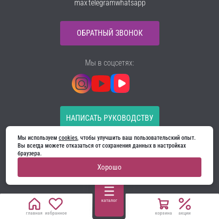
max
telegram
whatsapp
ОБРАТНЫЙ ЗВОНОК
Мы в соцсетях:
НАПИСАТЬ РУКОВОДСТВУ
Мы используем 
cookies
, чтобы улучшить ваш пользовательский опыт. 
Все материалы на сайте принадлежат компании
Вы всегда можете отказаться от сохранения данных в настройках 
ООО «Ягуар-М» — входные и межкомнатные двери
браузера.
производителя. Копирование запрещено!
Хорошо
Политика конфиденциальности
Договор оферты
Cookie
каталог
главная
избранное
корзина
акции