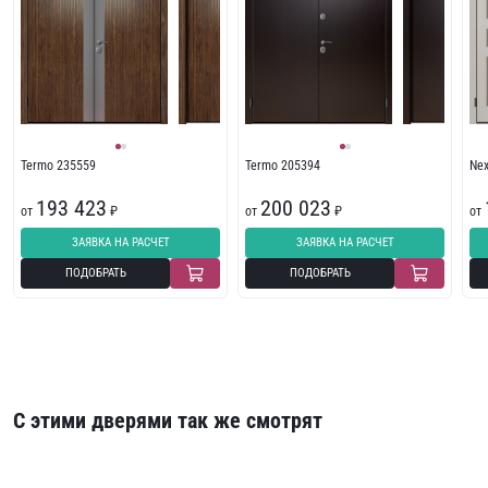
Termo 235559
Termo 205394
Ne
193 423
200 023
от
₽
от
₽
от
ЗАЯВКА НА РАСЧЕТ
ЗАЯВКА НА РАСЧЕТ
ПОДОБРАТЬ
ПОДОБРАТЬ
С этими дверями так же смотрят