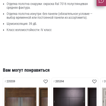
Отделка полотна снаружи: окраска Ral 7016 полуглянцевая
средняя фактура.
Отделка полотна изнутри: без панели (обязательное условие —
выбор временной или постоянной панели из ассортимета).
Шумоизоляция: 39 дБ.
Класс взломостойкости: IV класс
Вам могут понравиться
235559
205394
3