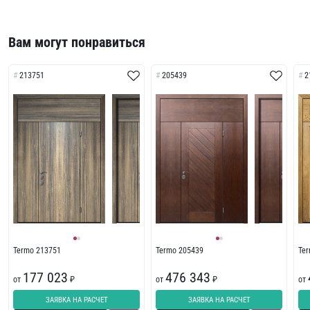
Вам могут понравиться
213751
205439
2
Termo 213751
Termo 205439
Te
177 023
476 343
от
₽
от
₽
от
ЗАЯВКА НА РАСЧЕТ
ЗАЯВКА НА РАСЧЕТ