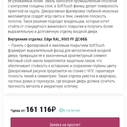
её узнаваемый облик. Эмаль наносится промышленным способом
с контролем толщины слоя, а SoftTouch финиш делает поверхность
приятной на ощупь. Декоративная фрезеровка глубиной несколько
миллиметров создаёт игру света и тени, оживляя плоскость
полотна. Такое решение подходит владельцам, которые хотят
отойти от стандартного винилового покрытия и получить более
выразительную и долговечную отделку входной двери.
Внутренняя отделка: Edge RAL_9005 PF ДСФББ
— Панель с фрезеровкой и эмалевым покрытием SoftTouch
формирует выразительный фасад для металлической входной
двери, превращая её в законченный архитектурный элемент.
Матовый слой эмали закрепляется защитным лаком, что
обеспечивает стойкость к истиранию и сохранение глубины цвета.
Декоративный рисунок прорезается на станке с ЧПУ, гарантируя
точность линий и симметрию. Такая отделка уместна в квартирах,
частных домах и таунхаусах, где входная дверь должна сочетать
прочность металла и аккуратную эстетику.
161 116
₽
в наличии
*цена от:
Заявка на просчет