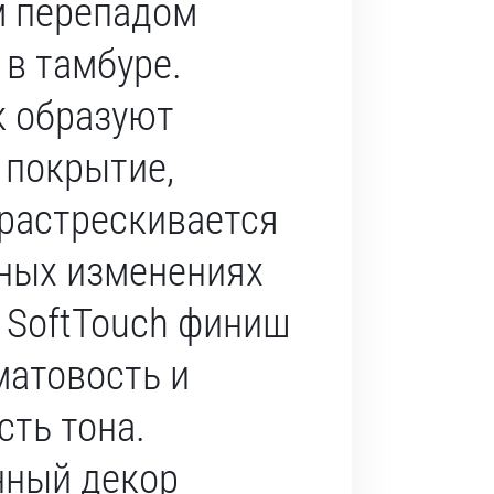
м перепадом
 в тамбуре.
к образуют
 покрытие,
 растрескивается
ных изменениях
 SoftTouch финиш
матовость и
ть тона.
нный декор