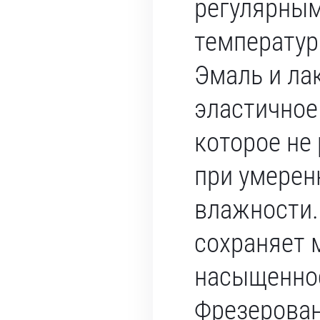
регулярны
температур
Эмаль и ла
эластичное
которое не
при умерен
влажности.
сохраняет 
насыщеннос
Фрезерова