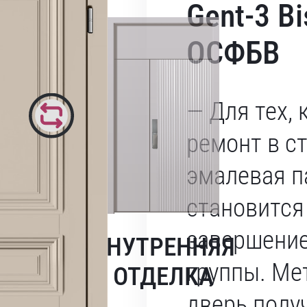
Gent-3 Bi
ОСФБВ
— Для тех, 
ремонт в с
эмалевая п
становится
завершени
ВНУТРЕННЯЯ
группы. Ме
ОТДЕЛКА
дверь полу