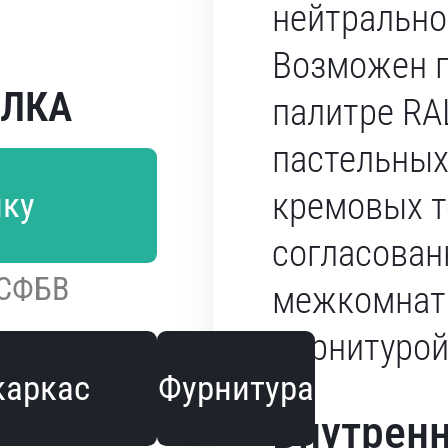
нейтрально
Возможен п
ЕЛКА
палитре RA
пастельных
лку
кремовых т
согласован
ОСФБВ
межкомнат
фурнитурой
каркас
Фурнитура
Внутренн