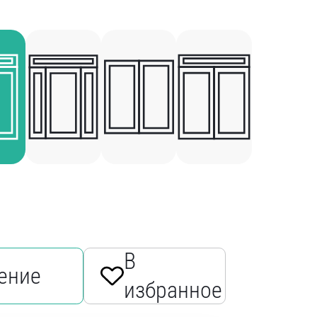
В
ение
избранное