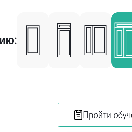
ию:
Пройти обуч