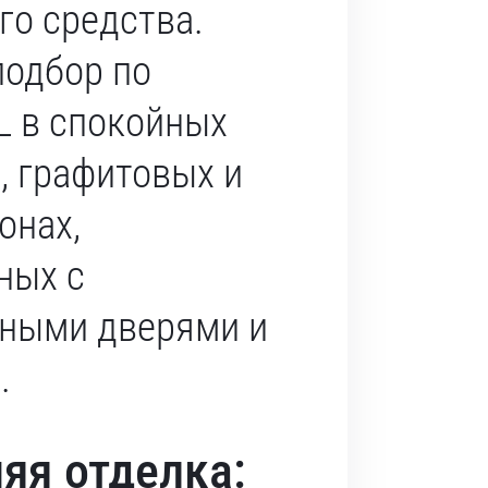
го средства.
одбор по
L в спокойных
, графитовых и
онах,
ных с
ными дверями и
.
яя отделка: