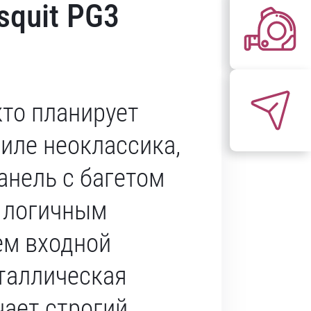
squit PG3
кто планирует
тиле неоклассика,
анель с багетом
 логичным
ем входной
таллическая
чает строгий