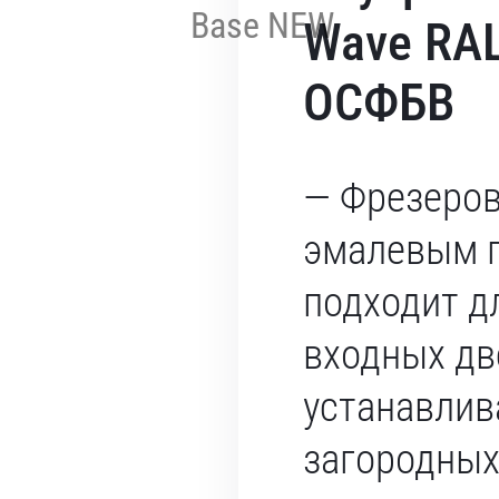
Base NEW
Wave RAL
ОСФБВ
— Фрезеров
эмалевым 
подходит д
входных дв
устанавлив
загородных