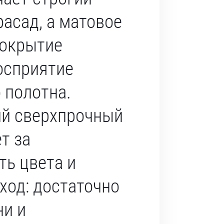
асад, а матовое
покрытие
осприятие
 полотна.
й сверхпрочный
т за
ть цвета и
ход: достаточно
ни и