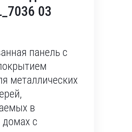
_7036 03
анная панель с
покрытием
ля металлических
ерей,
аемых в
 домах с