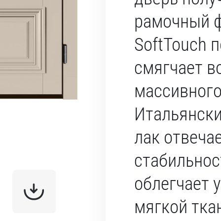
рамочный ф
SoftTouch 
смягчает в
массивного
Итальянски
лак отвечае
стабильнос
облегчает у
мягкой тка