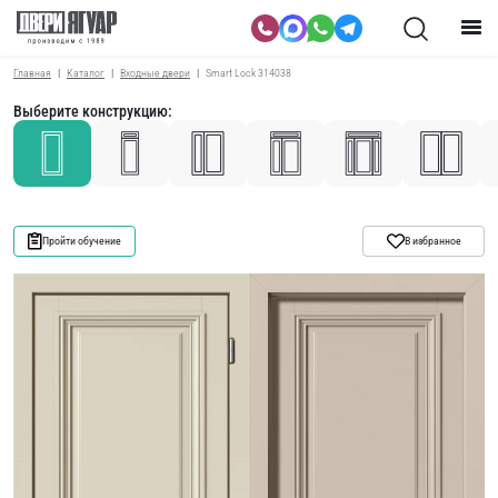
Главная
Каталог
Входные двери
Smart Lock 314038
Выберите конструкцию:
Пройти обучение
В избранное