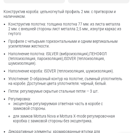
Конструктив короба: цельногнутый профиль 2 мм. с притвором и
наличником.
Конструктив полотна: толщина полотна 77 мм. из листа металла
2 мм. с внешней стороны лист металла 2,5 мм., изнутри каркас из
гнутого
Профиля с четырьмя горизонтальными и одним вертикальным
усилителями жесткости.
Наполнение полотна: ISILVER (виброизоляция),ПЕНОФОЛ
(теплоизоляция, пароизоляция),ISOVER (теплоизоляция,
шумоизоляция).
Наполнение короба: ISOVER (теплоизоляция, шумоизоляция).
Уплотнение: D-образный контур на полотне, съемный уплотнитель
на коробе. Доступные цвета уплотнителя: черный, белый.
Петли: регулирумые скрытые стальные петли — 3 шт.
Регулировка:
эксцентрик регулируемая ответная часть в коробе с
замковой стороны.
для замков Mottura Nova и Mottura X-mode регулировочная
коробка с замковой стороны без эксцентрика.
Декоративные элементы: хромированные втулки для