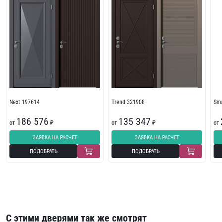
Next 197614
Trend 321908
Sma
186 576
135 347
от
₽
от
₽
от
ЗАЯВКА НА РАСЧЕТ
ЗАЯВКА НА РАСЧЕТ
ПОДОБРАТЬ
ПОДОБРАТЬ
С этими дверями так же смотрят