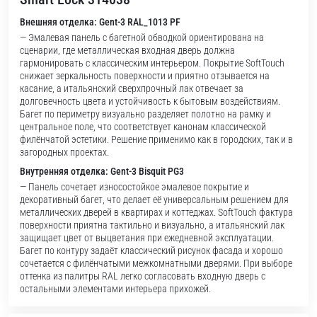
Внешняя отделка: Gent-3 RAL_1013 PF
— Эмалевая панель с багетной обводкой ориентирована на
сценарии, где металлическая входная дверь должна
гармонировать с классическим интерьером. Покрытие SoftTouch
снижает зеркальность поверхности и приятно отзывается на
касание, а итальянский сверхпрочный лак отвечает за
долговечность цвета и устойчивость к бытовым воздействиям.
Багет по периметру визуально разделяет полотно на рамку и
центральное поле, что соответствует канонам классической
филёнчатой эстетики. Решение применимо как в городских, так и в
загородных проектах.
Внутренняя отделка: Gent-3 Bisquit PG3
— Панель сочетает износостойкое эмалевое покрытие и
декоративный багет, что делает её универсальным решением для
металлических дверей в квартирах и коттеджах. SoftTouch фактура
поверхности приятна тактильно и визуально, а итальянский лак
защищает цвет от выцветания при ежедневной эксплуатации.
Багет по контуру задаёт классический рисунок фасада и хорошо
сочетается с филёнчатыми межкомнатными дверями. При выборе
оттенка из палитры RAL легко согласовать входную дверь с
остальными элементами интерьера прихожей.