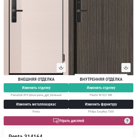
ВНЕШНЯЯ ОТДЕЛКА
ВНУТРЕННЯЯ ОТДЕЛКА
Изменить отделку
Изменить отделку
PianaDub 3PG Шпон piana_дуб_беленый
Plastic W1021 NW
Изменить металлокаркас
Изменить фурнитуру
Penta
Philips EasyKey 7300
Убрать дисплей
Penta 314164