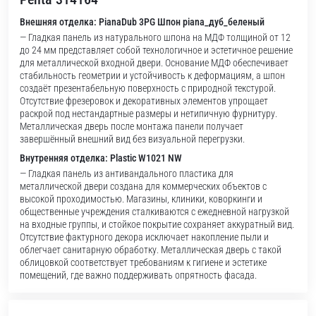
Внешняя отделка: PianaDub 3PG Шпон piana_дуб_беленый
— Гладкая панель из натурального шпона на МДФ толщиной от 12
до 24 мм представляет собой технологичное и эстетичное решение
для металлической входной двери. Основание МДФ обеспечивает
стабильность геометрии и устойчивость к деформациям, а шпон
создаёт презентабельную поверхность с природной текстурой.
Отсутствие фрезеровок и декоративных элементов упрощает
раскрой под нестандартные размеры и нетипичную фурнитуру.
Металлическая дверь после монтажа панели получает
завершённый внешний вид без визуальной перегрузки.
Внутренняя отделка: Plastic W1021 NW
— Гладкая панель из антивандального пластика для
металлической двери создана для коммерческих объектов с
высокой проходимостью. Магазины, клиники, коворкинги и
общественные учреждения сталкиваются с ежедневной нагрузкой
на входные группы, и стойкое покрытие сохраняет аккуратный вид.
Отсутствие фактурного декора исключает накопление пыли и
облегчает санитарную обработку. Металлическая дверь с такой
облицовкой соответствует требованиям к гигиене и эстетике
помещений, где важно поддерживать опрятность фасада.