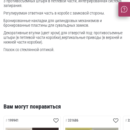
3 противосъемных штыря в петлевой части, интегрированная система
запирания.
Регулируемая ответная часть в коробе с замковой стороны.
Бронированные накладки для цилиндровых механизмов и
бронированные пластины для сувальдных замков.
Декоративные втулки (цвет хром) для отверстий под: противосъемные
штыри (в петлевой части коробки),вертикальные приводы (в верхней и
нижней части коробки).
Глазок со стеклянной оптикой.
Вам могут понравиться
199941
331686
3