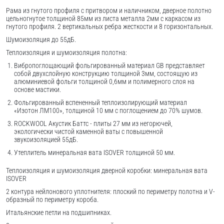
Рама из гнутого профиля с притвором и наличником, дверное полотно
цельногнутое толщиной 85мм из листа металла 2мм c каркасом из
гнутого профиля. 2 вертикальных ребра жесткости и 8 горизонтальных.
Шумоизоляция до 55дБ.
Теплоизоляция и шумоизоляция полотна:
Вибропоглощающий фольгированный материал GB представляет
собой двухслойную конструкцию толщиной 3мм, состоящую из
алюминиевой фольги толщиной 0,6мм и полимерного слоя на
основе мастики.
Фольгированный вспененный теплоизолирующий материал
«Изотон ЛМ100», толщиной 10 мм с поглощением до 70% шумов.
ROCKWOOL Акустик Баттс - плиты 27 мм из негорючей,
экологически чистой каменной ваты с повышенной
звукоизоляцией 55дБ.
Утеплитель минеральная вата ISOVER толщиной 50 мм.
Теплоизоляция и шумоизоляция дверной коробки: минеральная вата
ISOVER
2 контура нейлонового уплотнителя: плоский по периметру полотна и V-
образный по периметру короба.
Итальянские петли на подшипниках.