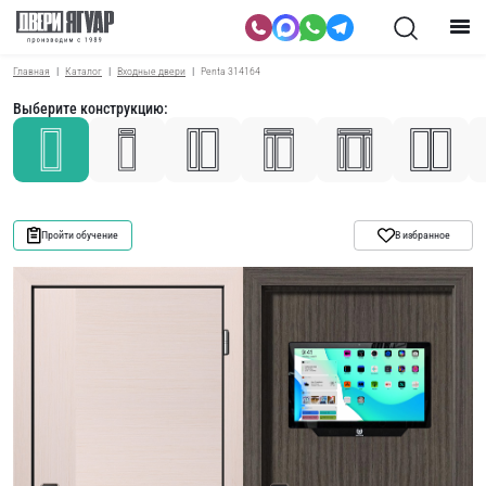
Главная
Каталог
Входные двери
Penta 314164
Выберите конструкцию:
Пройти обучение
В избранное