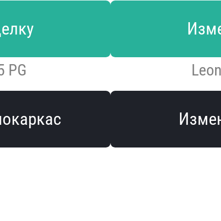
делку
Изме
 5 PG
Leon
локаркас
Измен