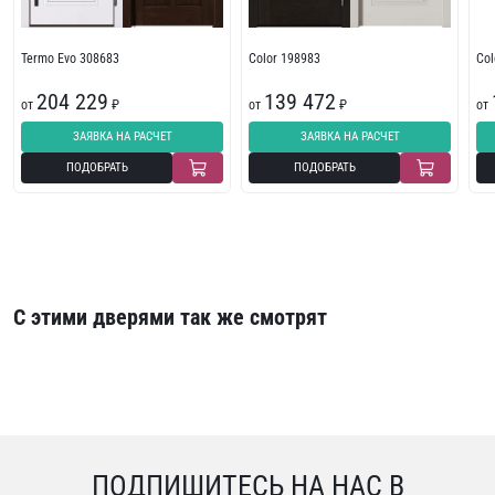
Termo Evo 308683
Color 198983
Col
204 229
139 472
от
₽
от
₽
от
ЗАЯВКА НА РАСЧЕТ
ЗАЯВКА НА РАСЧЕТ
ПОДОБРАТЬ
ПОДОБРАТЬ
С этими дверями так же смотрят
ПОДПИШИТЕСЬ НА НАС В