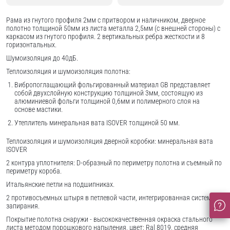
Рама из гнутого профиля 2мм с притвором и наличником, дверное
полотно толщиной 50мм из листа металла 2,5мм (с внешней стороны) c
каркасом из гнутого профиля. 2 вертикальных ребра жесткости и 8
горизонтальных.
Шумоизоляция до 40дБ.
Теплоизоляция и шумоизоляция полотна:
Вибропоглащающий фольгированный материал GB представляет
собой двухслойную конструкцию толщиной 3мм, состоящую из
алюминиевой фольги толщиной 0,6мм и полимерного слоя на
основе мастики.
Утеплитель минеральная вата ISOVER толщиной 50 мм.
Теплоизоляция и шумоизоляция дверной коробки: минеральная вата
ISOVER
2 контура уплотнителя: D-образный по периметру полотна и съемный по
периметру короба.
Итальянские петли на подшипниках.
2 противосъемных штыря в петлевой части, интегрированная система
запирания.
Покрытие полотна снаружи - высококачественная окраска стального
листа методом порошкового напыления, цвет: Ral 8019, средняя