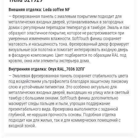
Внешняя отделка: Leda coffee NF
— Фрезерованная панель с эмалевым покрытием подходит для
металлических входных дверей, устанавливаемых в загородных
домах с регулярным перепадом температур в тамбуре. Эмаль и лак
образуют эластичное покрытие, которое не растрескивается при
умеренных изменениях влажности. SoftTouch финиш сохраняет
матовость и насыщенность тона. Фрезерованный декор формирует
визуальные оси полотна и помогает интегрировать входную дверь
в фасадную композицию. Цвет подбирается по образцам RAL под
кровлю, окна или элементы экстерьера дома.
Внутренняя отделка: Onyx RAL_7036 32ПГ
— Эмалевая фрезерованная панель сохраняет стабильность цвета
под воздействием ультрафиолета благодаря защитному лаковому
слою и устойчивым пигментам. Это особенно актуально для
металлических входных дверей, выходящих на улицу или в светлый
тамбур с большими окнами. SoftTouch финиш дополнительно
маскирует следы пальцев и пыли, упрощая поддержание
презентабельного вида. Фрезеровка выполняется с заданной
глубиной, не нарушая прочность основы. Подобная отделка
подходит как для жилых, так и для коммерческих помещений с
входной зоной.