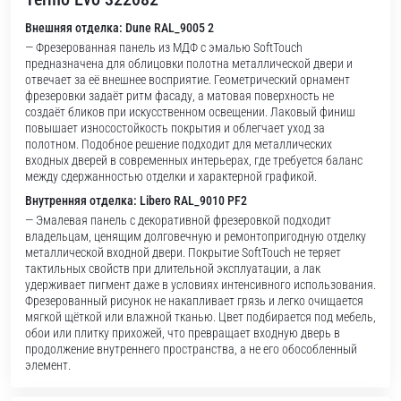
Внешняя отделка: Dune RAL_9005 2
— Фрезерованная панель из МДФ с эмалью SoftTouch
предназначена для облицовки полотна металлической двери и
отвечает за её внешнее восприятие. Геометрический орнамент
фрезеровки задаёт ритм фасаду, а матовая поверхность не
создаёт бликов при искусственном освещении. Лаковый финиш
повышает износостойкость покрытия и облегчает уход за
полотном. Подобное решение подходит для металлических
входных дверей в современных интерьерах, где требуется баланс
между сдержанностью отделки и характерной графикой.
Внутренняя отделка: Libero RAL_9010 PF2
— Эмалевая панель с декоративной фрезеровкой подходит
владельцам, ценящим долговечную и ремонтопригодную отделку
металлической входной двери. Покрытие SoftTouch не теряет
тактильных свойств при длительной эксплуатации, а лак
удерживает пигмент даже в условиях интенсивного использования.
Фрезерованный рисунок не накапливает грязь и легко очищается
мягкой щёткой или влажной тканью. Цвет подбирается под мебель,
обои или плитку прихожей, что превращает входную дверь в
продолжение внутреннего пространства, а не его обособленный
элемент.