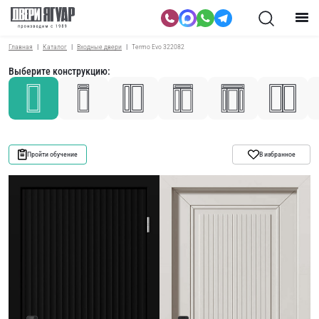
Главная
Каталог
Входные двери
Termo Evo 322082
Выберите конструкцию:
Пройти обучение
В избранное