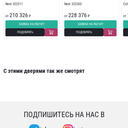
Next 322211
Next 322302
Col
210 326
228 376
от
₽
от
₽
от
ЗАЯВКА НА РАСЧЕТ
ЗАЯВКА НА РАСЧЕТ
ПОДОБРАТЬ
ПОДОБРАТЬ
С этими дверями так же смотрят
ПОДПИШИТЕСЬ НА НАС В