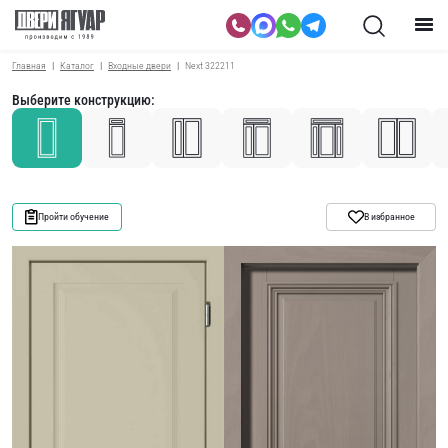
Главная
Каталог
Входные двери
Next 322211
Выберите конструкцию:
Пройти обучение
В избранное