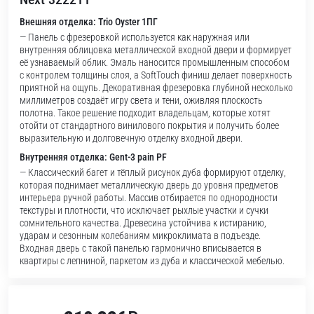
Внешняя отделка: Trio Oyster 1ПГ
— Панель с фрезеровкой используется как наружная или
внутренняя облицовка металлической входной двери и формирует
её узнаваемый облик. Эмаль наносится промышленным способом
с контролем толщины слоя, а SoftTouch финиш делает поверхность
приятной на ощупь. Декоративная фрезеровка глубиной несколько
миллиметров создаёт игру света и тени, оживляя плоскость
полотна. Такое решение подходит владельцам, которые хотят
отойти от стандартного винилового покрытия и получить более
выразительную и долговечную отделку входной двери.
Внутренняя отделка: Gent-3 pain PF
— Классический багет и тёплый рисунок дуба формируют отделку,
которая поднимает металлическую дверь до уровня предметов
интерьера ручной работы. Массив отбирается по однородности
текстуры и плотности, что исключает рыхлые участки и сучки
сомнительного качества. Древесина устойчива к истиранию,
ударам и сезонным колебаниям микроклимата в подъезде.
Входная дверь с такой панелью гармонично вписывается в
квартиры с лепниной, паркетом из дуба и классической мебелью.