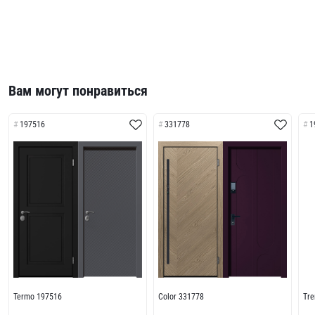
Вам могут понравиться
197516
331778
1
Termo 197516
Color 331778
Tr