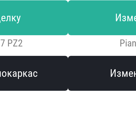
делку
Изме
47 PZ2
Pian
локаркас
Измен