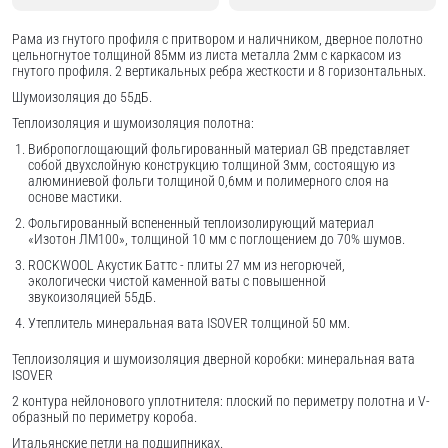
Рама из гнутого профиля с притвором и наличником, дверное полотно
цельногнутое толщиной 85мм из листа металла 2мм c каркасом из
гнутого профиля. 2 вертикальных ребра жесткости и 8 горизонтальных.
Шумоизоляция до 55дБ.
Теплоизоляция и шумоизоляция полотна:
Вибропоглощающий фольгированный материал GB представляет
собой двухслойную конструкцию толщиной 3мм, состоящую из
алюминиевой фольги толщиной 0,6мм и полимерного слоя на
основе мастики.
Фольгированный вспененный теплоизолирующий материал
«Изотон ЛМ100», толщиной 10 мм с поглощением до 70% шумов.
ROCKWOOL Акустик Баттс - плиты 27 мм из негорючей,
экологически чистой каменной ваты с повышенной
звукоизоляцией 55дБ.
Утеплитель минеральная вата ISOVER толщиной 50 мм.
Теплоизоляция и шумоизоляция дверной коробки: минеральная вата
ISOVER
2 контура нейлонового уплотнителя: плоский по периметру полотна и V-
образный по периметру короба.
Итальянские петли на подшипниках.