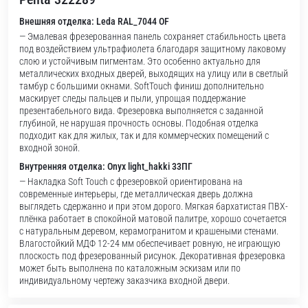
Внешняя отделка: Leda RAL_7044 OF
— Эмалевая фрезерованная панель сохраняет стабильность цвета
под воздействием ультрафиолета благодаря защитному лаковому
слою и устойчивым пигментам. Это особенно актуально для
металлических входных дверей, выходящих на улицу или в светлый
тамбур с большими окнами. SoftTouch финиш дополнительно
маскирует следы пальцев и пыли, упрощая поддержание
презентабельного вида. Фрезеровка выполняется с заданной
глубиной, не нарушая прочность основы. Подобная отделка
подходит как для жилых, так и для коммерческих помещений с
входной зоной.
Внутренняя отделка: Onyx light_hakki 33ПГ
— Накладка Soft Touch с фрезеровкой ориентирована на
современные интерьеры, где металлическая дверь должна
выглядеть сдержанно и при этом дорого. Мягкая бархатистая ПВХ-
плёнка работает в спокойной матовой палитре, хорошо сочетается
с натуральным деревом, керамогранитом и крашеными стенами.
Влагостойкий МДФ 12-24 мм обеспечивает ровную, не играющую
плоскость под фрезерованный рисунок. Декоративная фрезеровка
может быть выполнена по каталожным эскизам или по
индивидуальному чертежу заказчика входной двери.