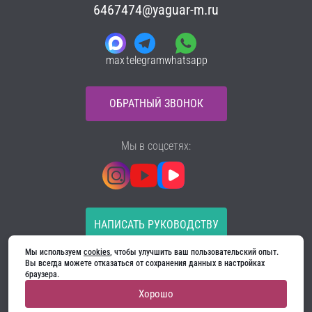
6467474@yaguar-m.ru
max
telegram
whatsapp
ОБРАТНЫЙ ЗВОНОК
Мы в соцсетях:
НАПИСАТЬ РУКОВОДСТВУ
Мы используем 
cookies
, чтобы улучшить ваш пользовательский опыт. 
Все материалы на сайте принадлежат компании
Вы всегда можете отказаться от сохранения данных в настройках 
ООО «Ягуар-М» — входные и межкомнатные двери
браузера.
производителя. Копирование запрещено!
Хорошо
Политика конфиденциальности
Договор оферты