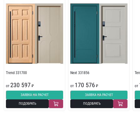
Trend 331700
Next 331856
Te
230 597
170 576
от
₽
от
₽
от
ЗАЯВКА НА РАСЧЕТ
ЗАЯВКА НА РАСЧЕТ
ПОДОБРАТЬ
ПОДОБРАТЬ