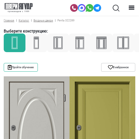
Главная
Каталог
Входные двери
Penta 322289
Выберите конструкцию:
Пройти обучение
В избранное