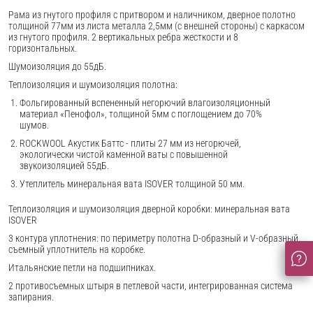
Рама из гнутого профиля с притвором и наличником, дверное полотно
толщиной 77мм из листа металла 2,5мм (с внешней стороны) c каркасом
из гнутого профиля. 2 вертикальных ребра жесткости и 8
горизонтальных.
Шумоизоляция до 55дБ.
Теплоизоляция и шумоизоляция полотна:
Фольгированный вспененный негорючий влагоизоляционный
материал «Пенофол», толщиной 5мм с поглощением до 70%
шумов.
ROCKWOOL Акустик Баттс - плиты 27 мм из негорючей,
экологически чистой каменной ваты с повышенной
звукоизоляцией 55дБ.
Утеплитель минеральная вата ISOVER толщиной 50 мм.
Теплоизоляция и шумоизоляция дверной коробки: минеральная вата
ISOVER
3 контура уплотнения: по периметру полотна D-образный и V-образный,
съемный уплотнитель на коробке.
Итальянские петли на подшипниках.
2 противосъемных штыря в петлевой части, интегрированная система
запирания.