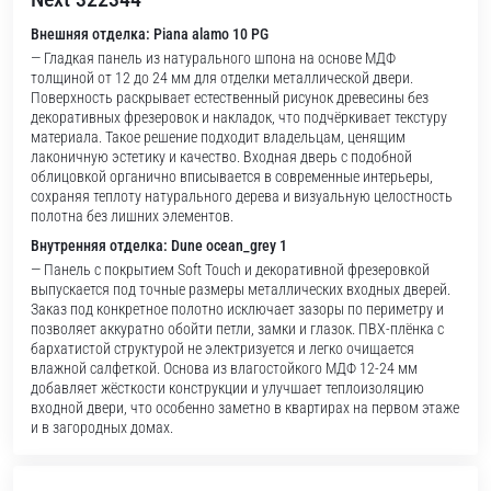
Внешняя отделка: Piana alamo 10 PG
— Гладкая панель из натурального шпона на основе МДФ
толщиной от 12 до 24 мм для отделки металлической двери.
Поверхность раскрывает естественный рисунок древесины без
декоративных фрезеровок и накладок, что подчёркивает текстуру
материала. Такое решение подходит владельцам, ценящим
лаконичную эстетику и качество. Входная дверь с подобной
облицовкой органично вписывается в современные интерьеры,
сохраняя теплоту натурального дерева и визуальную целостность
полотна без лишних элементов.
Внутренняя отделка: Dune ocean_grey 1
— Панель с покрытием Soft Touch и декоративной фрезеровкой
выпускается под точные размеры металлических входных дверей.
Заказ под конкретное полотно исключает зазоры по периметру и
позволяет аккуратно обойти петли, замки и глазок. ПВХ-плёнка с
бархатистой структурой не электризуется и легко очищается
влажной салфеткой. Основа из влагостойкого МДФ 12-24 мм
добавляет жёсткости конструкции и улучшает теплоизоляцию
входной двери, что особенно заметно в квартирах на первом этаже
и в загородных домах.