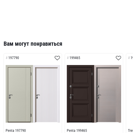
Вам могут понравиться
197790
199465
1
Penta 197790
Penta 199465
Tr