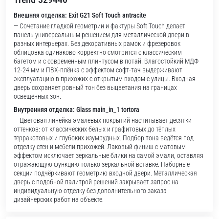
Внешняя отделка: Exit G21 Soft Touch antracite
— Сочетание гладкой геометрии и фактуры Soft Touch делает
панель универсальным решением для металлической двери в
разных интерьерах. Без декоративных рамок и фрезеровок
облицовка одинаково корректно смотрится с классическим
багетом и с современным плинтусом в потай. Влагостойкий МДФ
12-24 мм и ПВХ-плёнка с эффектом софт-тач выдерживают
эксплуатацию в прихожих с открытым входом с улицы. Входная
дверь сохраняет ровный тон без выцветания на границах
освещённых зон.
Внутренняя отделка: Glass main_in_1 tortora
— Цветовая линейка эмалевых покрытий насчитывает десятки
оттенков: от классических белых и графитовых до тёплых
терракотовых и глубоких изумрудных. Подбор тона ведётся под
отделку стен и мебели прихожей. Лаковый финиш с матовым
эффектом исключает зеркальные блики на самой эмали, оставляя
отражающую функцию только зеркальной вставке. Наборные
секции подчёркивают геометрию входной двери. Металлическая
дверь с подобной палитрой решений закрывает запрос на
индивидуальную отделку без дополнительного заказа
дизайнерских работ на объекте.