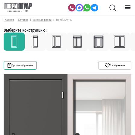
Главная
Каталог
Входные двери
Trend 329440
Выберите конструкцию:
Пройти обучение
В избранное