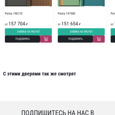
Penta 198170
Penta 197980
Pe
157 704
151 654
от
₽
от
₽
от
ЗАЯВКА НА РАСЧЕТ
ЗАЯВКА НА РАСЧЕТ
ПОДОБРАТЬ
ПОДОБРАТЬ
С этими дверями так же смотрят
ПОДПИШИТЕСЬ НА НАС В