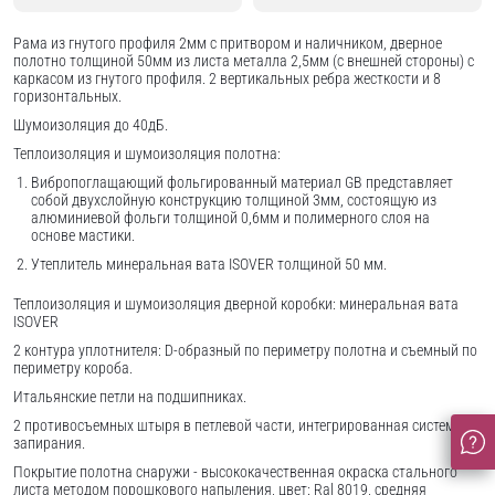
Рама из гнутого профиля 2мм с притвором и наличником, дверное
полотно толщиной 50мм из листа металла 2,5мм (с внешней стороны) c
каркасом из гнутого профиля. 2 вертикальных ребра жесткости и 8
горизонтальных.
Шумоизоляция до 40дБ.
Теплоизоляция и шумоизоляция полотна:
Вибропоглащающий фольгированный материал GB представляет
собой двухслойную конструкцию толщиной 3мм, состоящую из
алюминиевой фольги толщиной 0,6мм и полимерного слоя на
основе мастики.
Утеплитель минеральная вата ISOVER толщиной 50 мм.
Теплоизоляция и шумоизоляция дверной коробки: минеральная вата
ISOVER
2 контура уплотнителя: D-образный по периметру полотна и съемный по
периметру короба.
Итальянские петли на подшипниках.
2 противосъемных штыря в петлевой части, интегрированная система
запирания.
Покрытие полотна снаружи - высококачественная окраска стального
листа методом порошкового напыления, цвет: Ral 8019, средняя