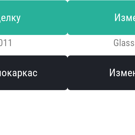
делку
Изме
011
Glass
локаркас
Измен