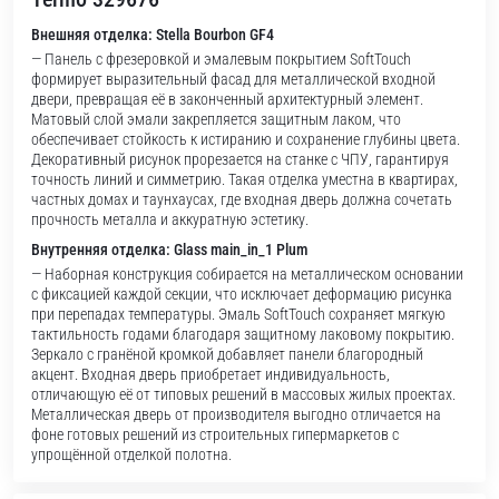
Внешняя отделка: Stella Bourbon GF4
— Панель с фрезеровкой и эмалевым покрытием SoftTouch
формирует выразительный фасад для металлической входной
двери, превращая её в законченный архитектурный элемент.
Матовый слой эмали закрепляется защитным лаком, что
обеспечивает стойкость к истиранию и сохранение глубины цвета.
Декоративный рисунок прорезается на станке с ЧПУ, гарантируя
точность линий и симметрию. Такая отделка уместна в квартирах,
частных домах и таунхаусах, где входная дверь должна сочетать
прочность металла и аккуратную эстетику.
Внутренняя отделка: Glass main_in_1 Plum
— Наборная конструкция собирается на металлическом основании
с фиксацией каждой секции, что исключает деформацию рисунка
при перепадах температуры. Эмаль SoftTouch сохраняет мягкую
тактильность годами благодаря защитному лаковому покрытию.
Зеркало с гранёной кромкой добавляет панели благородный
акцент. Входная дверь приобретает индивидуальность,
отличающую её от типовых решений в массовых жилых проектах.
Металлическая дверь от производителя выгодно отличается на
фоне готовых решений из строительных гипермаркетов с
упрощённой отделкой полотна.