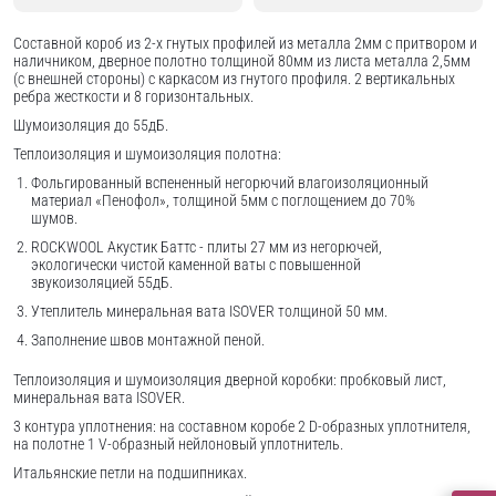
Составной короб из 2-х гнутых профилей из металла 2мм с притвором и
наличником, дверное полотно толщиной 80мм из листа металла 2,5мм
(с внешней стороны) c каркасом из гнутого профиля. 2 вертикальных
ребра жесткости и 8 горизонтальных.
Шумоизоляция до 55дБ.
Теплоизоляция и шумоизоляция полотна:
Фольгированный вспененный негорючий влагоизоляционный
материал «Пенофол», толщиной 5мм с поглощением до 70%
шумов.
ROCKWOOL Акустик Баттс - плиты 27 мм из негорючей,
экологически чистой каменной ваты с повышенной
звукоизоляцией 55дБ.
Утеплитель минеральная вата ISOVER толщиной 50 мм.
Заполнение швов монтажной пеной.
Теплоизоляция и шумоизоляция дверной коробки: пробковый лист,
минеральная вата ISOVER.
3 контура уплотнения: на составном коробе 2 D-образных уплотнителя,
на полотне 1 V-образный нейлоновый уплотнитель.
Итальянские петли на подшипниках.