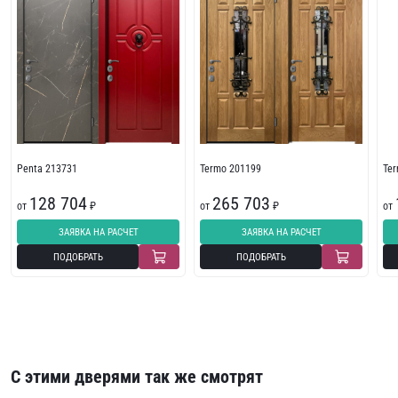
Penta 213731
Termo 201199
Te
128 704
265 703
от
₽
от
₽
от
ЗАЯВКА НА РАСЧЕТ
ЗАЯВКА НА РАСЧЕТ
ПОДОБРАТЬ
ПОДОБРАТЬ
С этими дверями так же смотрят