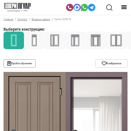
Главная
Каталог
Входные двери
Termo 329676
Выберите конструкцию:
Пройти обучение
В избранное