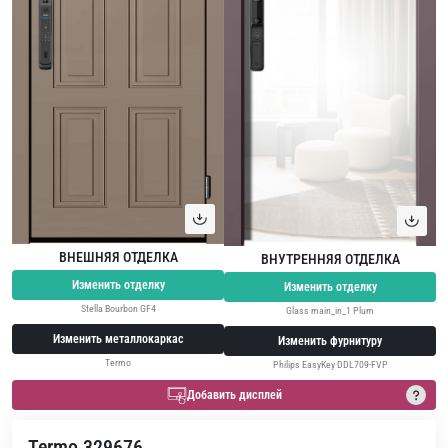
ВНЕШНЯЯ ОТДЕЛКА
ВНУТРЕННЯЯ ОТДЕЛКА
Изменить отделку
Изменить отделку
Stella Bourbon GF4
Glass main_in_1 Plum
Изменить металлокаркас
Изменить фурнитуру
Termo
Philips EasyKey DDL709-FVP
Добавить дисплей
Termo 329676