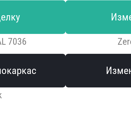
делку
Изме
AL 7036
Zer
локаркас
Измен
k