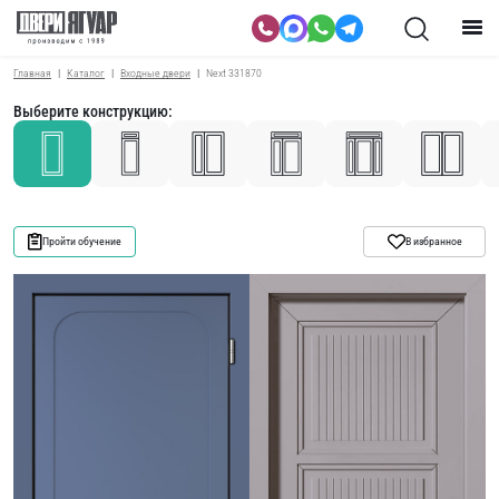
Главная
Каталог
Входные двери
Next 331870
Выберите конструкцию:
Пройти обучение
В избранное