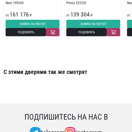
Next 199204
Penta 322352
Ne
161 176
139 304
от
₽
от
₽
от
ЗАЯВКА НА РАСЧЕТ
ЗАЯВКА НА РАСЧЕТ
ПОДОБРАТЬ
ПОДОБРАТЬ
С этими дверями так же смотрят
ПОДПИШИТЕСЬ НА НАС В