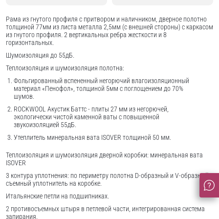
Рама из гнутого профиля с притвором и наличником, дверное полотно
толщиной 77мм из листа металла 2,5мм (с внешней стороны) c каркасом
из гнутого профиля. 2 вертикальных ребра жесткости и 8
горизонтальных.
Шумоизоляция до 55дБ.
Теплоизоляция и шумоизоляция полотна:
Фольгированный вспененный негорючий влагоизоляционный
материал «Пенофол», толщиной 5мм с поглощением до 70%
шумов.
ROCKWOOL Акустик Баттс - плиты 27 мм из негорючей,
экологически чистой каменной ваты с повышенной
звукоизоляцией 55дБ.
Утеплитель минеральная вата ISOVER толщиной 50 мм.
Теплоизоляция и шумоизоляция дверной коробки: минеральная вата
ISOVER
3 контура уплотнения: по периметру полотна D-образный и V-образный,
съемный уплотнитель на коробке.
Итальянские петли на подшипниках.
2 противосъемных штыря в петлевой части, интегрированная система
запирания.