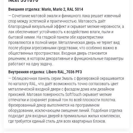
Внешняя отделка: Mario, Mario 2, RAL 5014
— Сочетание матовой эмали и финишного лака решает извечный
спор между эстетикой и практичностью. Матовость даёт
благородный визуальный эффект и скрывает мелкие неровности, а
лак обеспечивает устойчивость к воздействию влаги, пыли и
бытовой химии. На гладкой панели обе характеристики
проявляются в полной мере. Металлическая дверь не теряет вид
после уборки агрессивными средствами, что особенно важно в
общественных пространствах. Входная дверь становится
решением, в котором декоративные и функциональные параметры
работают на одну задачу.
Внутренняя отделка: Libero RAL_7036 PF3
— Облицовочная панель серии Эмаль с фрезеровкой окрашивается
по каталогу RAL, что даёт возможность точно согласовать цвет
металлической входной двери с фасадом дома или дизайном
прихожей. Матовая поверхность SoftTouch скрывает мелкие
отпечатки и сохраняет ровный тон по всей плоскости полотна.
Фрезерованный декор выполняется на программном
оборудовании, исключающем смещение линий. Подобная отделка
подходит для входных дверей в премиальных жилых комплексах,
где требуется единый стиль для всех квартирных блоков.