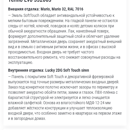
Внешняя отделка: Mario, Mario 32, RAL 7016
— Эмаль SoftTouch обладает антивандальной устойчивостью к
мелким бытовым повреждениям. На гладкой панели не остаются
следы от ногтей, ключей, поводков и колёс детских колясок при
обычной аккуратности обращения. Лак, нанесённый поверх,
формирует дополнительный защитный слой и облегчает удаление
загрязнений. Металлическая дверь сохраняет аккуратный внешний
вид и в семьях с активным ритмом жизни, и в офисах с высокой
проходимостью. Входная дверь не требует частого
восстановительного ремонта, что снижает совокупные расходы на
эксплуатацию.
Внутренняя отделка: Lucky 2DG Soft Touch siren
— Панель с покрытием Soft Touch и декоративной фрезеровкой
выпускается под точные размеры металлических входных дверей.
Заказ под конкретное полотно исключает зазоры по периметру и
позволяет аккуратно обойти петли, замки и глазок. ПВХ-плёнка с
бархатистой структурой не электризуется и легко очищается
влажной салфеткой. Основа из влагостойкого МДФ 12-24 мм
добавляет жёсткости конструкции и улучшает теплоизоляцию
входной двери, что особенно заметно в квартирах на первом этаже
и в загородных домах.