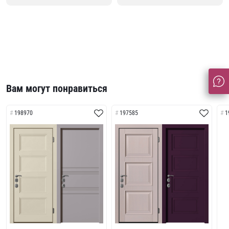
Вам могут понравиться
198970
197585
1