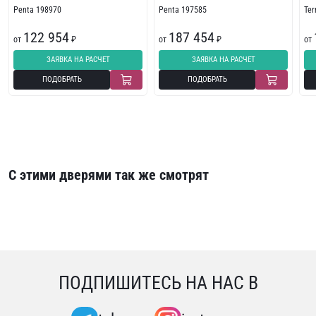
Penta 198970
Penta 197585
Te
122 954
187 454
от
₽
от
₽
от
ЗАЯВКА НА РАСЧЕТ
ЗАЯВКА НА РАСЧЕТ
ПОДОБРАТЬ
ПОДОБРАТЬ
С этими дверями так же смотрят
ПОДПИШИТЕСЬ НА НАС В