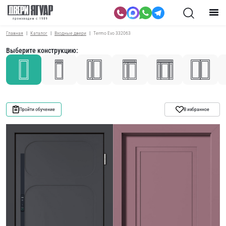
Главная
Каталог
Входные двери
Termo Evo 332063
Выберите конструкцию:
Пройти обучение
В избранное