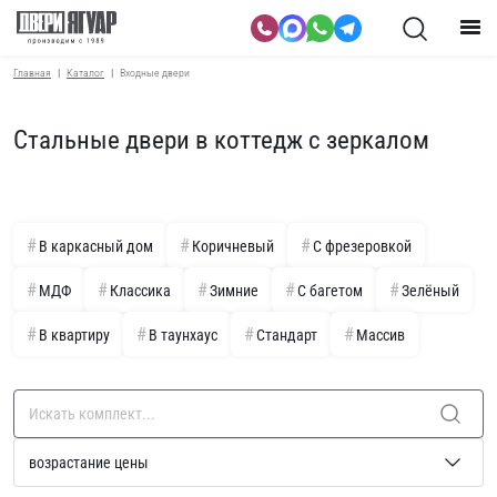
Главная
Каталог
Входные двери
Стальные двери в коттедж с зеркалом
В каркасный дом
Коричневый
С фрезеровкой
МДФ
Классика
Зимние
С багетом
Зелёный
В квартиру
В таунхаус
Стандарт
Массив