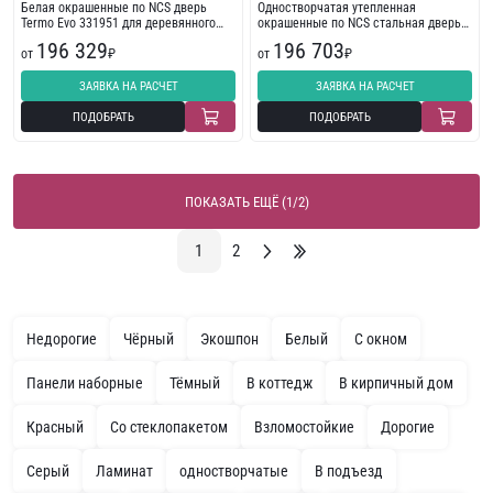
Белая окрашенные по NCS дверь
Одностворчатая утепленная
Termo Evo 331951 для деревянного
окрашенные по NCS стальная дверь
дома
Termo 198626
196 329
196 703
от
₽
от
₽
ЗАЯВКА НА РАСЧЕТ
ЗАЯВКА НА РАСЧЕТ
ПОДОБРАТЬ
ПОДОБРАТЬ
ПОКАЗАТЬ ЕЩЁ (1/2)
1
2
Недорогие
Чёрный
Экошпон
Белый
С окном
Панели наборные
Тёмный
В коттедж
В кирпичный дом
Красный
Со стеклопакетом
Взломостойкие
Дорогие
Серый
Ламинат
одностворчатые
В подъезд