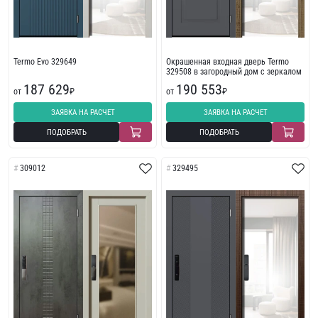
Termo Evo 329649
Окрашенная входная дверь Termo
329508 в загородный дом с зеркалом
187 629
190 553
от
₽
от
₽
ЗАЯВКА НА РАСЧЕТ
ЗАЯВКА НА РАСЧЕТ
ПОДОБРАТЬ
ПОДОБРАТЬ
309012
329495