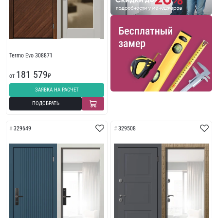
Termo Evo 308871
181 579
от
₽
ЗАЯВКА НА РАСЧЕТ
ПОДОБРАТЬ
329649
329508