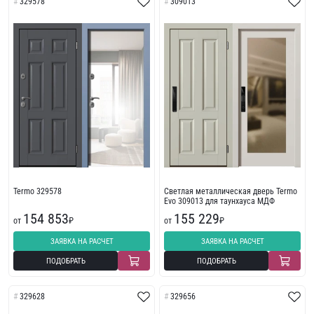
329578
309013
Termo 329578
Светлая металлическая дверь Termo
Evo 309013 для таунхауса МДФ
154 853
155 229
от
₽
от
₽
ЗАЯВКА НА РАСЧЕТ
ЗАЯВКА НА РАСЧЕТ
ПОДОБРАТЬ
ПОДОБРАТЬ
329628
329656