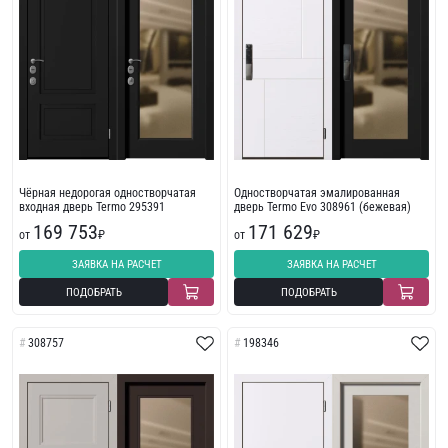
Чёрная недорогая одностворчатая
Одностворчатая эмалированная
входная дверь Termo 295391
дверь Termo Evo 308961 (бежевая)
169 753
171 629
от
₽
от
₽
ЗАЯВКА НА РАСЧЕТ
ЗАЯВКА НА РАСЧЕТ
ПОДОБРАТЬ
ПОДОБРАТЬ
308757
198346