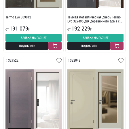
Termo Evo 309012
Тёмная металлическая дверь Termo
Evo 329495 для деревянного дома с
зеркалом
191 079
192 229
от
₽
от
₽
ЗАЯВКА НА РАСЧЕТ
ЗАЯВКА НА РАСЧЕТ
ПОДОБРАТЬ
ПОДОБРАТЬ
329522
332048