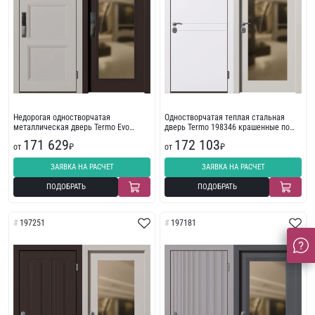
Недорогая одностворчатая
Одностворчатая теплая стальная
металлическая дверь Termo Evo
дверь Termo 198346 крашенные по
308757 с зеркалом
Ral
171 629
172 103
от
₽
от
₽
ЗАЯВКА НА РАСЧЕТ
ЗАЯВКА НА РАСЧЕТ
ПОДОБРАТЬ
ПОДОБРАТЬ
197251
197181