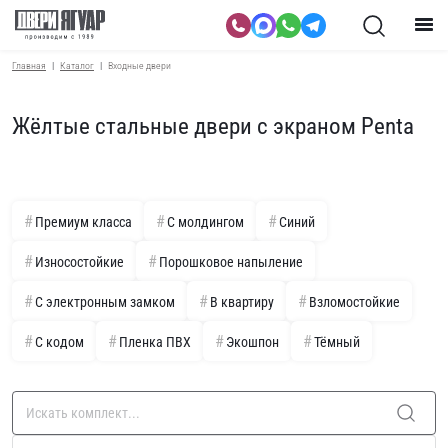
Главная
Каталог
Входные двери
Жёлтые стальные двери с экраном Penta
Премиум класса
С молдингом
Синий
Износостойкие
Порошковое напыление
С электронным замком
В квартиру
Взломостойкие
С кодом
Пленка ПВХ
Экошпон
Тёмный