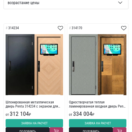
314234
314170
Шпонированная металлическая
Одностворчатая теплая
дверь Penta 314234 с экраном для
ламинированная входная дверь Penta
жилого помещения
314170
312 104
334 004
от
₽
от
₽
ЗАЯВКА НА РАСЧЕТ
ЗАЯВКА НА РАСЧЕТ
ПОДОБРАТЬ
ПОДОБРАТЬ