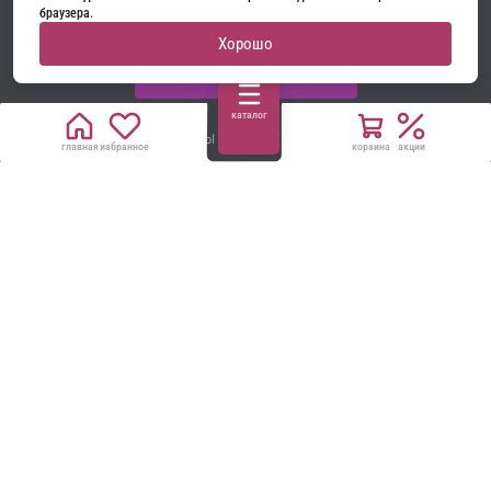
max
telegram
whatsapp
браузера.
Хорошо
ОБРАТНЫЙ ЗВОНОК
каталог
Мы в соцсетях:
главная
избранное
корзина
акции
НАПИСАТЬ РУКОВОДСТВУ
Все материалы на сайте принадлежат компании
ООО «Ягуар-М» — входные и межкомнатные двери
производителя. Копирование запрещено!
Политика конфиденциальности
Договор оферты
Cookie