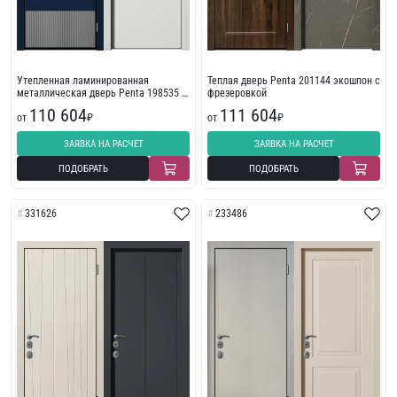
Утепленная ламинированная
Теплая дверь Penta 201144 экошпон с
металлическая дверь Penta 198535 с
фрезеровкой
пленкой ПВХ
110 604
111 604
от
₽
от
₽
ЗАЯВКА НА РАСЧЕТ
ЗАЯВКА НА РАСЧЕТ
ПОДОБРАТЬ
ПОДОБРАТЬ
331626
233486