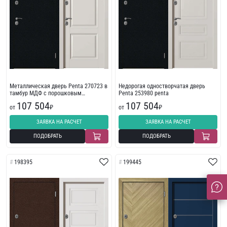
Металлическая дверь Penta 270723 в
Недорогая одностворчатая дверь
тамбур МДФ с порошковым
Penta 253980 penta
напылением
107 504
107 504
от
₽
от
₽
ЗАЯВКА НА РАСЧЕТ
ЗАЯВКА НА РАСЧЕТ
ПОДОБРАТЬ
ПОДОБРАТЬ
198395
199445