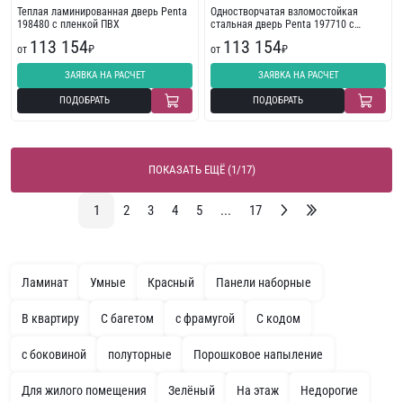
Теплая ламинированная дверь Penta
Одностворчатая взломостойкая
198480 с пленкой ПВХ
стальная дверь Penta 197710 с
фрезеровкой
113 154
113 154
от
₽
от
₽
ЗАЯВКА НА РАСЧЕТ
ЗАЯВКА НА РАСЧЕТ
ПОДОБРАТЬ
ПОДОБРАТЬ
ПОКАЗАТЬ ЕЩЁ (1/17)
1
2
3
4
5
...
17
Ламинат
Умные
Красный
Панели наборные
В квартиру
С багетом
с фрамугой
С кодом
с боковиной
полуторные
Порошковое напыление
Для жилого помещения
Зелёный
На этаж
Недорогие