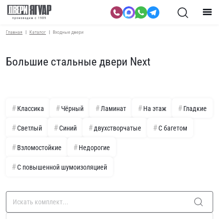
Главная
Каталог
Входные двери
Большие стальные двери Next
Классика
Чёрный
Ламинат
На этаж
Гладкие
Светлый
Синий
двухстворчатые
С багетом
Взломостойкие
Недорогие
С повышенной шумоизоляцией