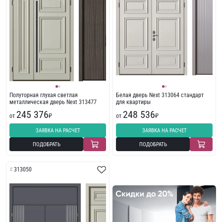
Полуторная глухая светлая
Белая дверь Next 313064 стандарт
металлическая дверь Next 313477
для квартиры
245 376
248 536
от
₽
от
₽
ЗАЯВКА НА РАСЧЕТ
ЗАЯВКА НА РАСЧЕТ
ПОДОБРАТЬ
ПОДОБРАТЬ
313050