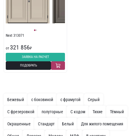
Next 313071
321 856
от
₽
ЗАЯВКА НА РАСЧЕТ
ПОДОБРАТЬ
Бежевый
с боковиной
с фрамугой
Серый
С фрезеровкой
полуторные
С кодом
Тихие
Тёмный
Окрашенные
Стандарт
Белый
Для жилого помещения
Общая
Дорогие
Модерн
МДФ
В квартиру