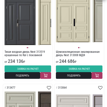
Тихая входная дверь Next 313519
Шумоизоляционная эмалированная
крашенные по Ral с боковиной
дверь Next 313008 МДФ
234 136
244 686
от
₽
от
₽
ЗАЯВКА НА РАСЧЕТ
ЗАЯВКА НА РАСЧЕТ
ПОДОБРАТЬ
ПОДОБРАТЬ
313477
313064