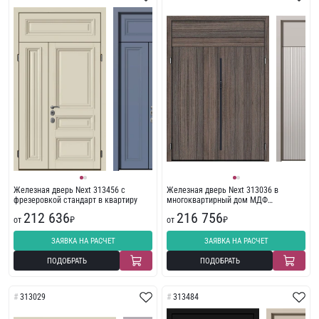
Железная дверь Next 313456 с
Железная дверь Next 313036 в
фрезеровкой стандарт в квартиру
многоквартирный дом МДФ
крашенные по Ral
212 636
216 756
от
₽
от
₽
ЗАЯВКА НА РАСЧЕТ
ЗАЯВКА НА РАСЧЕТ
ПОДОБРАТЬ
ПОДОБРАТЬ
313029
313484