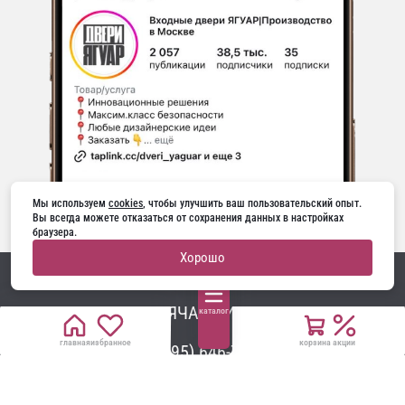
Мы используем 
cookies
, чтобы улучшить ваш пользовательский опыт. 
Вы всегда можете отказаться от сохранения данных в настройках 
браузера.
Хорошо
ГОРЯЧАЯ ЛИНИЯ
каталог
главная
избранное
корзина
акции
+7 (495) 646-74-74
6467474@yaguar-m.ru