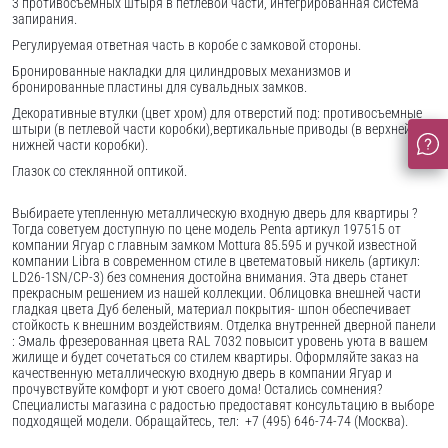
3 противосъемных штыря в петлевой части, интегрированная система
запирания.
Регулируемая ответная часть в коробе с замковой стороны.
Бронированные накладки для цилиндровых механизмов и
бронированные пластины для сувальдных замков.
Декоративные втулки (цвет хром) для отверстий под: противосъемные
штыри (в петлевой части коробки),вертикальные приводы (в верхней и
нижней части коробки).
Глазок со стеклянной оптикой.
Выбираете утепленную металлическую входную дверь для квартиры ?
Тогда советуем доступную по цене модель Penta артикул 197515 от
компании Ягуар с главным замком Mottura 85.595 и ручкой известной
компании Libra в современном стиле в цветематовый никель (артикул:
LD26-1SN/CP-3) без сомнения достойна внимания. Эта дверь станет
прекрасным решением из нашей коллекции. Облицовка внешней части
гладкая цвета Дуб беленый, материал покрытия- шпон обеспечивает
стойкость к внешним воздействиям. Отделка внутренней дверной панели
: Эмаль фрезерованная цвета RAL 7032 повысит уровень уюта в вашем
жилище и будет сочетаться со стилем квартиры. Оформляйте заказ на
качественную металлическую входную дверь в компании Ягуар и
прочувствуйте комфорт и уют своего дома! Остались сомнения?
Специалисты магазина с радостью предоставят консультацию в выборе
подходящей модели. Обращайтесь, тел: +7 (495) 646-74-74 (Москва).