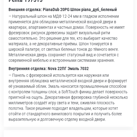
Внешняя отделка: PianaDub 20PG Шпон piana_дуб_беленый
— Натуральный шпон на МДФ 12-24 мм в гладком исполнении
применяется для облицовки металлической входной двери в
квартирах, апартаментах и частных домах. Поверхность не имеет
фрезеровок: рисунок древесины задаёт визуальный ритм
самостоятельно. Это решение для тех, кто выбирает качество
материала, а не декоративные приёмы. Шпон тонируется в
широкой палитре, от светлых беленых тонов до тёмного венге.
Металлическая дверь сохраняет статусный вид и сочетается с
современной мебелью и встроенными системами хранения.
Внутренняя отделка: Nova 22ПГ Эмаль 7032
— Панель с фрезеровкой используется как наружная или
внутренняя облицовка металлической входной двери и формирует
её узнаваемый облик. Эмаль наносится промышленным способом
с контролем толщины слоя, а SoftTouch финиш делает поверхность
приятной на ощупь. Декоративная фрезеровка глубиной несколько
миллиметров создаёт игру света и тени, оживляя плоскость
полотна. Такое решение подходит владельцам, которые хотят
отойти от стандартного винилового покрытия и получить более
выразительную и долговечную отделку входной двери.