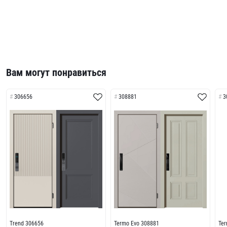
Вам могут понравиться
306656
308881
3
Trend 306656
Termo Evo 308881
Te