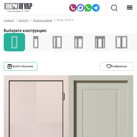
Главная
Каталог
Входные двери
Penta 197515
Выберите конструкцию:
Пройти обучение
В избранное