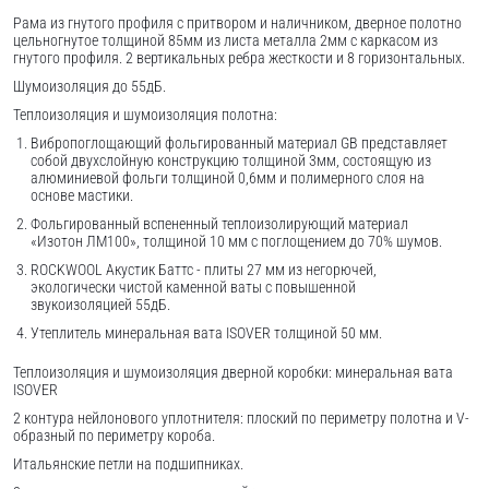
Рама из гнутого профиля с притвором и наличником, дверное полотно
цельногнутое толщиной 85мм из листа металла 2мм c каркасом из
гнутого профиля. 2 вертикальных ребра жесткости и 8 горизонтальных.
Шумоизоляция до 55дБ.
Теплоизоляция и шумоизоляция полотна:
Вибропоглощающий фольгированный материал GB представляет
собой двухслойную конструкцию толщиной 3мм, состоящую из
алюминиевой фольги толщиной 0,6мм и полимерного слоя на
основе мастики.
Фольгированный вспененный теплоизолирующий материал
«Изотон ЛМ100», толщиной 10 мм с поглощением до 70% шумов.
ROCKWOOL Акустик Баттс - плиты 27 мм из негорючей,
экологически чистой каменной ваты с повышенной
звукоизоляцией 55дБ.
Утеплитель минеральная вата ISOVER толщиной 50 мм.
Теплоизоляция и шумоизоляция дверной коробки: минеральная вата
ISOVER
2 контура нейлонового уплотнителя: плоский по периметру полотна и V-
образный по периметру короба.
Итальянские петли на подшипниках.