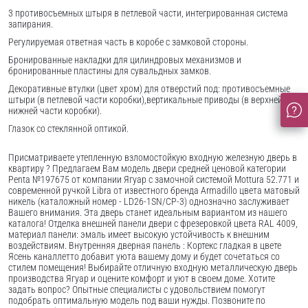
3 противосъемных штыря в петлевой части, интегрированная система
запирания.
Регулируемая ответная часть в коробе с замковой стороны.
Бронированные накладки для цилиндровых механизмов и
бронированные пластины для сувальдных замков.
Декоративные втулки (цвет хром) для отверстий под: противосъемные
штыри (в петлевой части коробки),вертикальные приводы (в верхней и
нижней части коробки).
Глазок со стеклянной оптикой.
Присматриваете утепленную взломостойкую входную железную дверь в
квартиру ? Предлагаем Вам модель двери средней ценовой категории
Penta №197675 от компании Ягуар с замочной системой Mottura 52.771 и
современной ручкой Libra от известного бренда Armadillo цвета матовый
никель (каталожный номер - LD26-1SN/CP-3) однозначно заслуживает
Вашего внимания. Эта дверь станет идеальным вариантом из нашего
каталога! Отделка внешней панели двери с фрезеровкой цвета RAL 4009,
материал панели: эмаль имеет высокую устойчивость к внешним
воздействиям. Внутренняя дверная панель : Кортекс гладкая в цвете
Ясень каналлетто добавит уюта вашему дому и будет сочетаться со
стилем помещения! Выбирайте отличную входную металлическую дверь
производства Ягуар и оцените комфорт и уют в своем доме. Хотите
задать вопрос? Опытные специалисты с удовольствием помогут
подобрать оптимальную модель под ваши нужды. Позвоните по