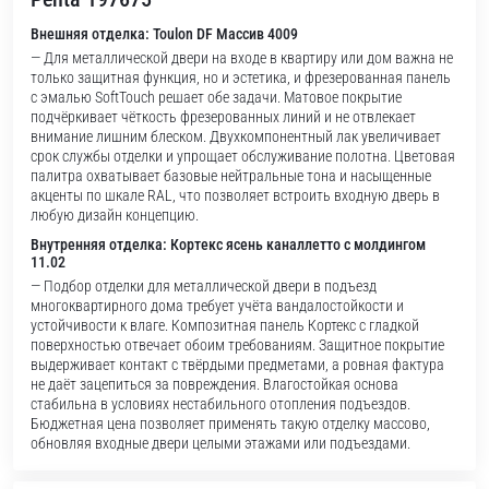
Внешняя отделка: Toulon DF Массив 4009
— Для металлической двери на входе в квартиру или дом важна не
только защитная функция, но и эстетика, и фрезерованная панель
с эмалью SoftTouch решает обе задачи. Матовое покрытие
подчёркивает чёткость фрезерованных линий и не отвлекает
внимание лишним блеском. Двухкомпонентный лак увеличивает
срок службы отделки и упрощает обслуживание полотна. Цветовая
палитра охватывает базовые нейтральные тона и насыщенные
акценты по шкале RAL, что позволяет встроить входную дверь в
любую дизайн концепцию.
Внутренняя отделка: Кортекс ясень каналлетто с молдингом
11.02
— Подбор отделки для металлической двери в подъезд
многоквартирного дома требует учёта вандалостойкости и
устойчивости к влаге. Композитная панель Кортекс с гладкой
поверхностью отвечает обоим требованиям. Защитное покрытие
выдерживает контакт с твёрдыми предметами, а ровная фактура
не даёт зацепиться за повреждения. Влагостойкая основа
стабильна в условиях нестабильного отопления подъездов.
Бюджетная цена позволяет применять такую отделку массово,
обновляя входные двери целыми этажами или подъездами.