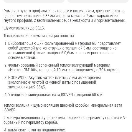
Рама из гнутого профиля с притвором и наличником, дверное полотно
цельногнутое толщиной 85мм из листа металла 2мм c каркасом из
гнутого профиля. 2 вертикальных ребра жесткости и 8 горизонтальных.
Шумоизоляция до 55дБ.
Теплоизоляция и шумоизоляция полотна:
Вибропоглощающий фольгированный материал GB представляет
собой двухслойную конструкцию толщиной 3мм, состоящую из
алюминиевой фольги толщиной 0,6мм и полимерного слоя на
основе мастики.
Фольгированный вспененный теплоизолирующий материал
«Изотон ЛМ100», толщиной 10 мм с поглощением до 70% шумов.
ROCKWOOL Акустик Баттс - плиты 27 мм из негорючей,
экологически чистой каменной ваты с повышенной
звукоизоляцией 55дБ.
Утеплитель минеральная вата ISOVER толщиной 50 мм.
Теплоизоляция и шумоизоляция дверной коробки: минеральная вата
ISOVER
2 контура нейлонового уплотнителя: плоский по периметру полотна и V-
образный по периметру короба.
Итальянские петли на подшипниках.