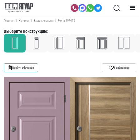
Главная
Каталог
Входные двери
Penta 197675
Выберите конструкцию:
Пройти обучение
В избранное