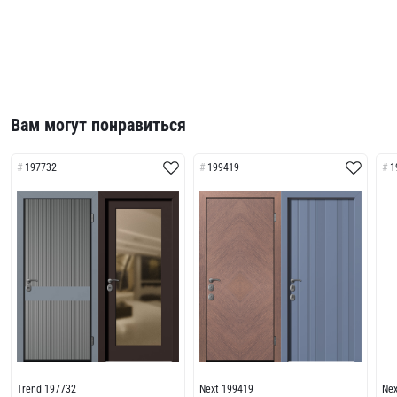
Вам могут понравиться
197732
199419
1
Trend 197732
Next 199419
Ne