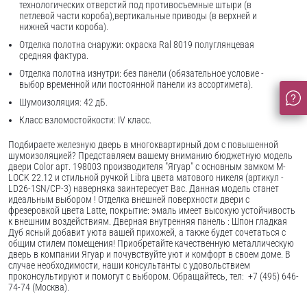
технологических отверстий под противосъемные штыри (в
петлевой части короба),вертикальные приводы (в верхней и
нижней части короба).
Отделка полотна снаружи: окраска Ral 8019 полуглянцевая
средняя фактура.
Отделка полотна изнутри: без панели (обязательное условие -
выбор временной или постоянной панели из ассортимета).
Шумоизоляция: 42 дБ.
Класс взломостойкости: IV класс.
Подбираете железную дверь в многоквартирный дом с повышенной
шумоизоляцией? Представляем вашему вниманию бюджетную модель
двери Color арт. 198003 производителя "Ягуар" с основным замком M-
LOCK 22.12 и стильной ручкой Libra цвета матового никеля (артикул -
LD26-1SN/CP-3) наверняка заинтересует Вас. Данная модель станет
идеальным выбором ! Отделка внешней поверхности двери с
фрезеровкой цвета Latte, покрытие: эмаль имеет высокую устойчивость
к внешним воздействиям. Дверная внутренняя панель : Шпон гладкая
Дуб ясный добавит уюта вашей прихожей, а также будет сочетаться с
общим стилем помещения! Приобретайте качественную металлическую
дверь в компании Ягуар и почувствуйте уют и комфорт в своем доме. В
случае необходимости, наши консультанты с удовольствием
проконсультируют и помогут с выбором. Обращайтесь, тел: +7 (495) 646-
74-74 (Москва).