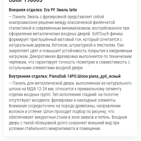
Внешняя отделка: Era PF Эмаль latte
— Панель Эмаль с фрезеровкой представляет собой
компромиссное решение между классической филёнчатой
стилистикой и современным минимализмом, востребованное при
оформлении металлических входных дверей. SoftTouch финиш
формирует приглушённый матовый тон, который сочетается с
натуральным деревом, бетоном, штукатуркой и текстилем. Лак
закрепляет цвет и повышает устойчивость покрытия к ежедневным
нагрузкам. Декоративная фрезеровка выполняется по техническим
чертежам, что гарантирует точность геометрии и совместимость с
остальными элементами входной двери.
Внутренняя отделка: PianaDub 14PG Шпон piana_дуб_ясный
— Панель для металлической двери, выполненная из натурального
шпона на МДФ 12-24 мм, относится к премиальному сегменту
отделки входных групп. Тип исполнения гладкий: на полотне
отсутствуют молдинги, фрезеровки и накладные элементы.
Внимание сосредоточено на породе древесины, направлении
волокон и оттенке. Шпон проходит подбор по рисунку, что
обеспечивает аккуратные стыки в зоне замков и петель. Входная
дверь с такой облицовкой долго сохраняет внешний вид при
условии стабильного микроклимата в помещении.