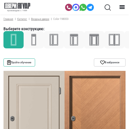
Главная
Каталог
Входные двери
Color 198003
Выберите конструкцию:
Пройти обучение
В избранное