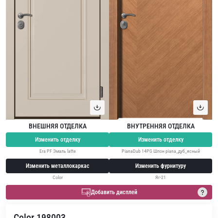
ВНЕШНЯЯ ОТДЕЛКА
ВНУТРЕННЯЯ ОТДЕЛКА
Изменить отделку
Изменить отделку
Era PF Эмаль latte
PianaDub 14PG Шпон piana_дуб_ясный
Изменить металлокаркас
Изменить фурнитуру
Color
Яг-21
Добавить дисплей
Color 198003