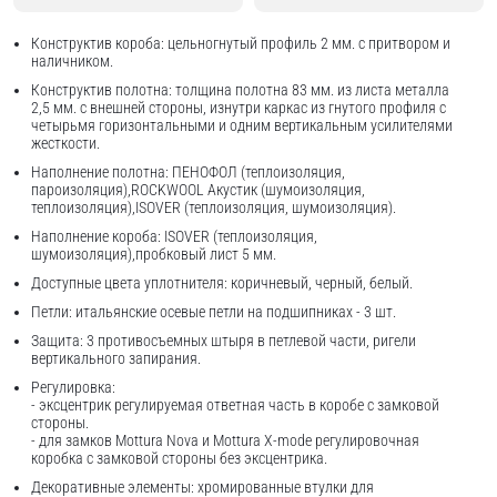
Конструктив короба: цельногнутый профиль 2 мм. с притвором и
наличником.
Конструктив полотна: толщина полотна 83 мм. из листа металла
2,5 мм. с внешней стороны, изнутри каркас из гнутого профиля с
четырьмя горизонтальными и одним вертикальным усилителями
жесткости.
Наполнение полотна: ПЕНОФОЛ (теплоизоляция,
пароизоляция),ROCKWOOL Акустик (шумоизоляция,
теплоизоляция),ISOVER (теплоизоляция, шумоизоляция).
Наполнение короба: ISOVER (теплоизоляция,
шумоизоляция),пробковый лист 5 мм.
Доступные цвета уплотнителя: коричневый, черный, белый.
Петли: итальянские осевые петли на подшипниках - 3 шт.
Защита: 3 противосъемных штыря в петлевой части, ригели
вертикального запирания.
Регулировка:
- эксцентрик регулируемая ответная часть в коробе с замковой
стороны.
- для замков Mottura Nova и Mottura X-mode регулировочная
коробка с замковой стороны без эксцентрика.
Декоративные элементы: хромированные втулки для