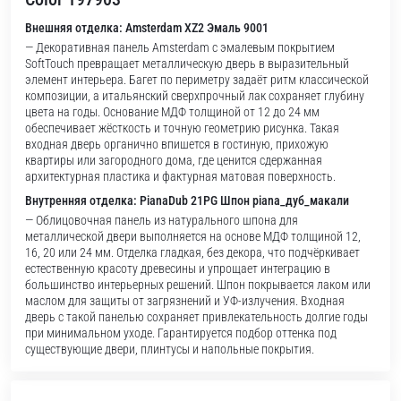
Внешняя отделка: Amsterdam XZ2 Эмаль 9001
— Декоративная панель Amsterdam с эмалевым покрытием
SoftTouch превращает металлическую дверь в выразительный
элемент интерьера. Багет по периметру задаёт ритм классической
композиции, а итальянский сверхпрочный лак сохраняет глубину
цвета на годы. Основание МДФ толщиной от 12 до 24 мм
обеспечивает жёсткость и точную геометрию рисунка. Такая
входная дверь органично впишется в гостиную, прихожую
квартиры или загородного дома, где ценится сдержанная
архитектурная пластика и фактурная матовая поверхность.
Внутренняя отделка: PianaDub 21PG Шпон piana_дуб_макали
— Облицовочная панель из натурального шпона для
металлической двери выполняется на основе МДФ толщиной 12,
16, 20 или 24 мм. Отделка гладкая, без декора, что подчёркивает
естественную красоту древесины и упрощает интеграцию в
большинство интерьерных решений. Шпон покрывается лаком или
маслом для защиты от загрязнений и УФ-излучения. Входная
дверь с такой панелью сохраняет привлекательность долгие годы
при минимальном уходе. Гарантируется подбор оттенка под
существующие двери, плинтусы и напольные покрытия.