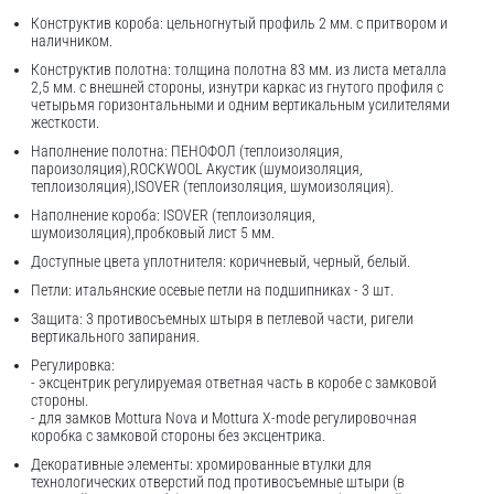
Конструктив короба: цельногнутый профиль 2 мм. с притвором и
наличником.
Конструктив полотна: толщина полотна 83 мм. из листа металла
2,5 мм. с внешней стороны, изнутри каркас из гнутого профиля с
четырьмя горизонтальными и одним вертикальным усилителями
жесткости.
Наполнение полотна: ПЕНОФОЛ (теплоизоляция,
пароизоляция),ROCKWOOL Акустик (шумоизоляция,
теплоизоляция),ISOVER (теплоизоляция, шумоизоляция).
Наполнение короба: ISOVER (теплоизоляция,
шумоизоляция),пробковый лист 5 мм.
Доступные цвета уплотнителя: коричневый, черный, белый.
Петли: итальянские осевые петли на подшипниках - 3 шт.
Защита: 3 противосъемных штыря в петлевой части, ригели
вертикального запирания.
Регулировка:
- эксцентрик регулируемая ответная часть в коробе с замковой
стороны.
- для замков Mottura Nova и Mottura X-mode регулировочная
коробка с замковой стороны без эксцентрика.
Декоративные элементы: хромированные втулки для
технологических отверстий под противосъемные штыри (в