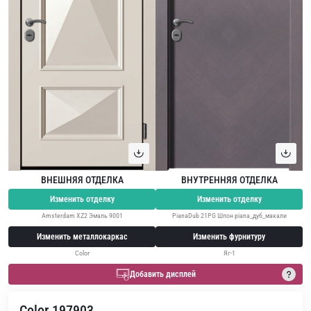
ВНЕШНЯЯ ОТДЕЛКА
ВНУТРЕННЯЯ ОТДЕЛКА
Изменить отделку
Изменить отделку
Amsterdam XZ2 Эмаль 9001
PianaDub 21PG Шпон piana_дуб_макали
Изменить металлокаркас
Изменить фурнитуру
Color
Яг-1
Добавить дисплей
Color 197903