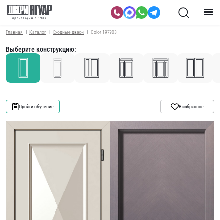
Главная
Каталог
Входные двери
Color 197903
Выберите конструкцию:
Пройти обучение
В избранное