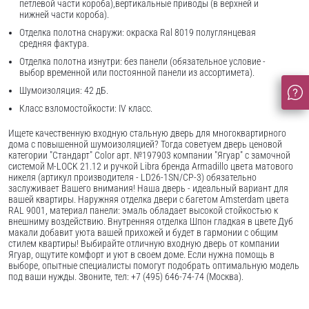
петлевой части короба),вертикальные приводы (в верхней и
нижней части короба).
Отделка полотна снаружи: окраска Ral 8019 полуглянцевая
средняя фактура.
Отделка полотна изнутри: без панели (обязательное условие -
выбор временной или постоянной панели из ассортимета).
Шумоизоляция: 42 дБ.
Класс взломостойкости: IV класс.
Ищете качественную входную стальную дверь для многоквартирного
дома с повышенной шумоизоляцией? Тогда советуем дверь ценовой
категории "Стандарт" Color арт. №197903 компании "Ягуар" с замочной
системой M-LOCK 21.12 и ручкой Libra бренда Armadillo цвета матового
никеля (артикул производителя - LD26-1SN/CP-3) обязательно
заслуживает Вашего внимания! Наша дверь - идеальный вариант для
вашей квартиры. Наружняя отделка двери с багетом Amsterdam цвета
RAL 9001, материал панели: эмаль обладает высокой стойкостью к
внешниму воздействию. Внутренняя отделка Шпон гладкая в цвете Дуб
макали добавит уюта вашей прихожей и будет в гармонии с общим
стилем квартиры! Выбирайте отличную входную дверь от компании
Ягуар, ощутите комфорт и уют в своем доме. Если нужна помощь в
выборе, опытные специалисты помогут подобрать оптимальную модель
под ваши нужды. Звоните, тел: +7 (495) 646-74-74 (Москва).