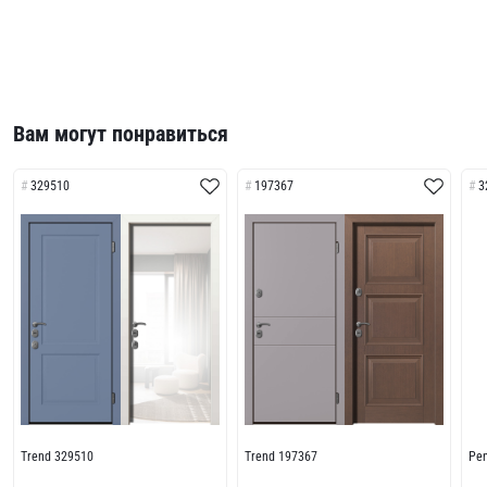
Вам могут понравиться
329510
197367
3
Trend 329510
Trend 197367
Pe