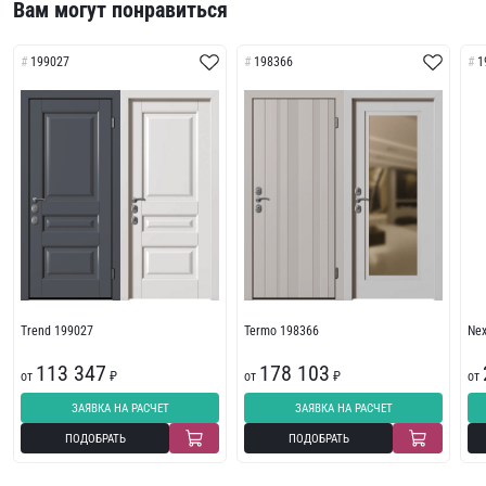
Вам могут понравиться
199027
198366
1
Trend 199027
Termo 198366
Ne
113 347
178 103
от
₽
от
₽
от
ЗАЯВКА НА РАСЧЕТ
ЗАЯВКА НА РАСЧЕТ
ПОДОБРАТЬ
ПОДОБРАТЬ