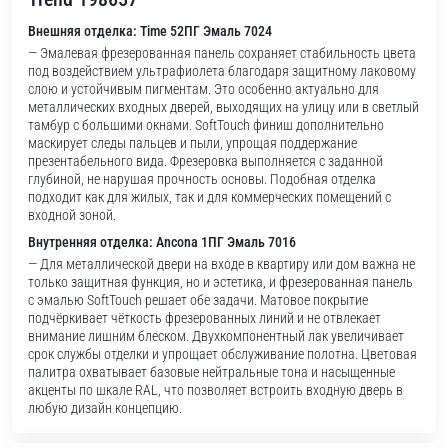
Внешняя отделка: Time 52ПГ Эмаль 7024
— Эмалевая фрезерованная панель сохраняет стабильность цвета
под воздействием ультрафиолета благодаря защитному лаковому
слою и устойчивым пигментам. Это особенно актуально для
металлических входных дверей, выходящих на улицу или в светлый
тамбур с большими окнами. SoftTouch финиш дополнительно
маскирует следы пальцев и пыли, упрощая поддержание
презентабельного вида. Фрезеровка выполняется с заданной
глубиной, не нарушая прочность основы. Подобная отделка
подходит как для жилых, так и для коммерческих помещений с
входной зоной.
Внутренняя отделка: Ancona 1ПГ Эмаль 7016
— Для металлической двери на входе в квартиру или дом важна не
только защитная функция, но и эстетика, и фрезерованная панель
с эмалью SoftTouch решает обе задачи. Матовое покрытие
подчёркивает чёткость фрезерованных линий и не отвлекает
внимание лишним блеском. Двухкомпонентный лак увеличивает
срок службы отделки и упрощает обслуживание полотна. Цветовая
палитра охватывает базовые нейтральные тона и насыщенные
акценты по шкале RAL, что позволяет встроить входную дверь в
любую дизайн концепцию.