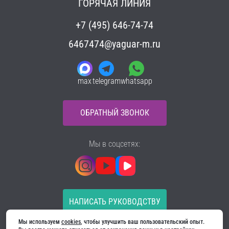
ГОРЯЧАЯ ЛИНИЯ
+7 (495) 646-74-74
6467474@yaguar-m.ru
max
telegram
whatsapp
ОБРАТНЫЙ ЗВОНОК
Мы в соцсетях:
НАПИСАТЬ РУКОВОДСТВУ
Мы используем 
cookies
, чтобы улучшить ваш пользовательский опыт. 
Все материалы на сайте принадлежат компании