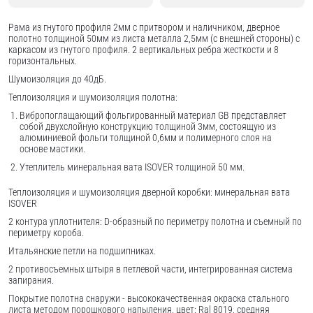
Рама из гнутого профиля 2мм с притвором и наличником, дверное
полотно толщиной 50мм из листа металла 2,5мм (с внешней стороны) c
каркасом из гнутого профиля. 2 вертикальных ребра жесткости и 8
горизонтальных.
Шумоизоляция до 40дБ.
Теплоизоляция и шумоизоляция полотна:
Вибропоглащающий фольгированный материал GB представляет
собой двухслойную конструкцию толщиной 3мм, состоящую из
алюминиевой фольги толщиной 0,6мм и полимерного слоя на
основе мастики.
Утеплитель минеральная вата ISOVER толщиной 50 мм.
Теплоизоляция и шумоизоляция дверной коробки: минеральная вата
ISOVER
2 контура уплотнителя: D-образный по периметру полотна и съемный по
периметру короба.
Итальянские петли на подшипниках.
2 противосъемных штыря в петлевой части, интегрированная система
запирания.
Покрытие полотна снаружи - высококачественная окраска стального
листа методом порошкового напыления, цвет: Ral 8019, средняя