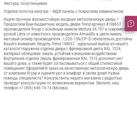
текстура, полуглянцевая.
Отделка полотна изнутри – МДФ панель с покрытием ламинатином.
Ищете прочную взломостойкую входную металлическую дверь ?
Предлагаем Вам бюджетную модель двери Trend артикул #198657
производителя Ягуар с основным замком Mottura 54.797 и современной
ручкой Libra от известного производителя Armadillo в цвете никель
матовый (номер производителя - LD26-1SN/CP-3) обязательно достойна
Вашего внимания. Модель Trend 198657 - идеальный выбор из нашего
каталога! Наружняя отделка двери с фрезеровкой цвета RAL 7024,
материал облицовки: эмаль устойчив к внешним воздействиям.
Внутренняя отделка Эмаль фрезерованная RAL 7016 дополнит уют
вашего дома, а также будет согласовываться с общей стилистикой
помещения! Оформляйте заказ на качественную металлическую дверь
от компании Ягуар и оцените уют и комфорт в своем доме! Нужна
помощь специалиста? Консультанты нашего магазина с радостью
проведут консультацию по возможным вариантам. Звоните, наш
телефон +7 (495) 646-74-74 (Москва).