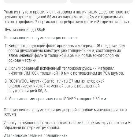
Рама из гнутого профиля с притвором и наличником, дверное полотно
цельногнутое толщиной 85мм из листа металла 2мм c каркасом из
гнутого профиля. 2 вертикальных ребра жесткости и 8 горизонтальных.
Шумоизоляция до 55дБ.
Теплоизоляция и шумоизоляция полотна:
Вибропоглощающий фольгированный материал GB представляет
собой двухслойную конструкцию толщиной 3мм, состоящую из
алюминиевой фольги толщиной 0,6мм и полимерного слоя на
основе мастики.
Фольгированный вспененный теплоизолирующий материал
«Изотон ЛМ100», толщиной 10 мм с поглощением до 70% шумов.
ROCKWOOL Акустик Баттс - плиты 27 мм из негорючей,
экологически чистой каменной ваты с повышенной
звукоизоляцией 55дБ.
Утеплитель минеральная вата ISOVER толщиной 50 мм.
Теплоизоляция и шумоизоляция дверной коробки: минеральная вата
ISOVER
2 контура нейлонового уплотнителя: плоский по периметру полотна и V-
образный по периметру короба.
Итальянские петли на подшипниках.