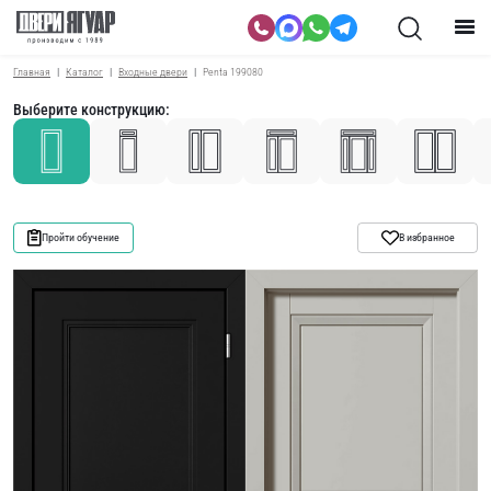
Главная
Каталог
Входные двери
Penta 199080
Выберите конструкцию:
Пройти обучение
В избранное