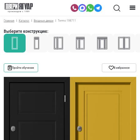
Главная
Каталог
Входные двери
Termo 198711
Выберите конструкцию:
Пройти обучение
В избранное