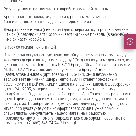
запирания.
Регулируемая ответная часть в коробе с замковой стороны.
Бронированные накладки для цилиндровых механизмов и
бронированные пластины для сувальдных замков.
Декоративные втулки (цвет хром) для отверстий под: противосъемные
штыри (в петлевой части коробки),вертикальные приводы (в верхней и
нижней части коробки).
Глазок со стеклянной оптикой.
Ищете прочную утепленную, взломостойкую с терморазрывом входную
железную дверь в коттедж или на дачу ? Тогда советуем модель среднего
ценового сегмента Termo арт #198711 бренда "Ягуар" с главным замком
Mottura 52.771 и эргономичной ручкой Libra бренда Armadillo в
цветематовый никель (арт. товара - LD26-1SN/CP-3) несомненно
заслуживает внимания! Дверь Termo 198711 станет прекрасным
решением из нашей коллекции. Дверная внешняя панель с фрезеровкой
цвета RAL 9005, материал панели : эмаль устойчив к внешниму
воздействию. Отделка внутренней стороны - Soft Touch фрезерованная в
цвете Горчица дополнит уют вашего дома, а также будет сочетаться со
стилем дома. Приобретайте надежную металлическую входную дверь
Ягуар, прочувствуйте уют и комфорт своего дома! Нужна помощь
специалиста? Консультанты нашего магазина с радостью
проконсультируют и помогут определиться с выбором. Позвоните по
номеру тел.: +7 (495) 646-74-74 (Москва)!