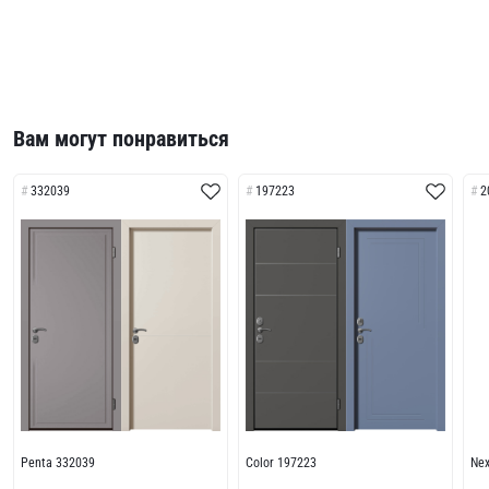
Вам могут понравиться
332039
197223
2
Penta 332039
Color 197223
Ne