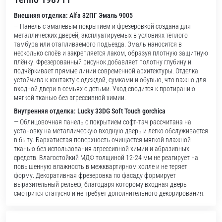
Внешняя отделка: Alfa 32ПГ Эмаль 9005
— Панель с эмалевым покрытием и фрезеровкой создана для
металлических дверей, эксплуатируемых в условиях тёплого
тамбура или отапливаемого подъезда. Эмаль наносится в
несколько слоёв и закрепляется лаком, образуя плотную защитную
плёнку. Фрезерованный рисунок добавляет полотну глубину и
подчёркивает прямые линии современной архитектуры. Отделка
устойчива к контакту с одеждой, сумками и обувью, что важно для
входной двери в семьях с детьми. Уход сводится к протиранию
мягкой тканью без агрессивной химии.
Внутренняя отделка: Lucky 33DG Soft Touch gorchica
— Облицовочная панель с покрытием софт-тач рассчитана на
установку на металлическую входную дверь и легко обслуживается
в быту. Бархатистая поверхность очищается мягкой влажной
тканью без использования агрессивной химии и абразивных
средств. Влагостойкий МДФ толщиной 12-24 мм не реагирует на
повышенную влажность в межквартирном холле и не теряет
форму. Декоративная фрезеровка по фасаду формирует
выразительный рельеф, благодаря которому входная дверь
смотрится статусно и не требует дополнительного декорирования.