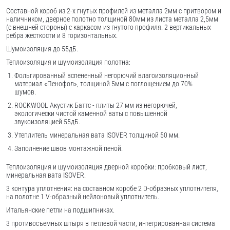
Составной короб из 2-х гнутых профилей из металла 2мм с притвором и
наличником, дверное полотно толщиной 80мм из листа металла 2,5мм
(с внешней стороны) c каркасом из гнутого профиля. 2 вертикальных
ребра жесткости и 8 горизонтальных.
Шумоизоляция до 55дБ.
Теплоизоляция и шумоизоляция полотна:
Фольгированный вспененный негорючий влагоизоляционный
материал «Пенофол», толщиной 5мм с поглощением до 70%
шумов.
ROCKWOOL Акустик Баттс - плиты 27 мм из негорючей,
экологически чистой каменной ваты с повышенной
звукоизоляцией 55дБ.
Утеплитель минеральная вата ISOVER толщиной 50 мм.
Заполнение швов монтажной пеной.
Теплоизоляция и шумоизоляция дверной коробки: пробковый лист,
минеральная вата ISOVER.
3 контура уплотнения: на составном коробе 2 D-образных уплотнителя,
на полотне 1 V-образный нейлоновый уплотнитель.
Итальянские петли на подшипниках.
3 противосъемных штыря в петлевой части, интегрированная система