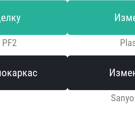
делку
Изме
 PF2
Pla
локаркас
Измен
Sanyo