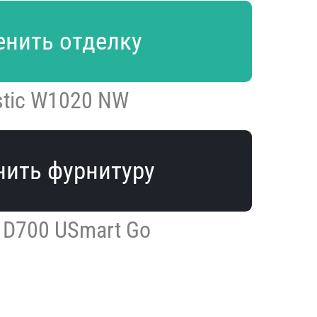
нить отделку
stic W1020 NW
ить фурнитуру
 D700 USmart Go