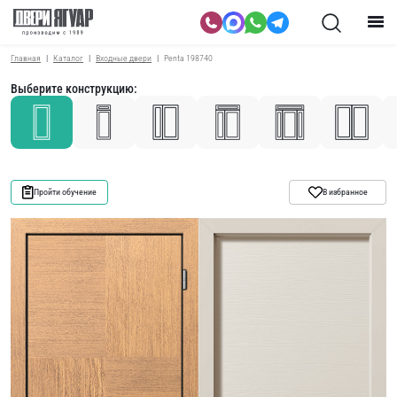
Главная
Каталог
Входные двери
Penta 198740
Выберите конструкцию:
Пройти обучение
В избранное