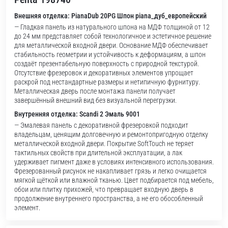
Внешняя отделка: PianaDub 20PG Шпон piana_дуб_европейский
— Гладкая панель из натурального шпона на МДФ толщиной от 12
до 24 мм представляет собой технологичное и эстетичное решение
для металлической входной двери. Основание МДФ обеспечивает
стабильность геометрии и устойчивость к деформациям, а шпон
создаёт презентабельную поверхность с природной текстурой.
Отсутствие фрезеровок и декоративных элементов упрощает
раскрой под нестандартные размеры и нетипичную фурнитуру.
Металлическая дверь после монтажа панели получает
завершённый внешний вид без визуальной перегрузки.
Внутренняя отделка: Scandi 2 Эмаль 9001
— Эмалевая панель с декоративной фрезеровкой подходит
владельцам, ценящим долговечную и ремонтопригодную отделку
металлической входной двери. Покрытие SoftTouch не теряет
тактильных свойств при длительной эксплуатации, а лак
удерживает пигмент даже в условиях интенсивного использования.
Фрезерованный рисунок не накапливает грязь и легко очищается
мягкой щёткой или влажной тканью. Цвет подбирается под мебель,
обои или плитку прихожей, что превращает входную дверь в
продолжение внутреннего пространства, а не его обособленный
элемент.