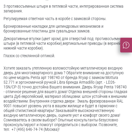
3 противосъемных штыря в петлевой части, интегрированная система
запирания.
Регулируемая ответная часть в коробе с замковой стороны.
Бронированные накладки для цилиндровых механизмов и
бронированные пластины для сувальдных замков.
Декоративные втулки (цвет хром) для отверстий под: противосъемные
штыри (в петлевой части коробки),вертикальные приводы (в верхней и
нижней части коробки).
Глазок со стеклянной оптикой.
Хотите заказать утепленную взломостойкую металлическую входную
дверь для многоквартирного дома ? Обратите внимание на доступную
по цене модель Penta арт 198740 от бренда Ягуар с замком Mottura
52.771 и эргономичной ручкой Libra бренда Armadillo (арт. - LD26-
1SN/CP-3) точно достойна Вашего внимания. Дверь Ягуар Penta 198740
- отличное решение для вашего дома! Отделка внешней стороны гладкая
цвета Дуб европейский, материал облицовки: шпон устойчив к внешним
воздействиям. Внутренняя отделка двери : Эмаль фрезерованная RAL
9001 повысит уровень уюта в вашем жилище и будет в гармонии с
общей стилистикой квартиры! Заказывайте высококачественную
входную металлическую дверь, оцените уют и комфорт своего дома!
Сомневаетесь в своем выборе? Опытные консультанты безусловно
проконсультируют и помогут определиться с выбором. Позвоните,
тел: +7 (495) 646-74-74 (Москва)!