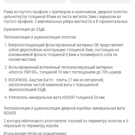
Рама из гнутого профиля с притвором и наличником, дверное полотно
цельногнутое толщиной 85мм из листа металла 2мм c каркасом из
гнутого профиля. 2 вертикальных ребра жесткости и 8 горизонтальных.
Шумоизоляция до 55дБ.
Теплоизоляция и шумоизоляция полотна:
Вибропоглощающий фольгированный материал GB представляет
собой двухслойную конструкцию толщиной 3мм, состоящую из
алюминиевой фольги толщиной 0,6мм и полимерного слоя на
основе мастики.
Фольгированный вспененный теплоизолирующий материал
«Изотон ЛМ100», толщиной 10 мм с поглощением до 70% шумов.
ROCKWOOL Акустик Баттс - плиты 27 мм из негорючей,
экологически чистой каменной ваты с повышенной
звукоизоляцией 55дБ.
Утеплитель минеральная вата ISOVER толщиной 50 мм.
Теплоизоляция и шумоизоляция дверной коробки: минеральная вата
ISOVER
2 контура нейлонового уплотнителя: плоский по периметру полотна и V-
образный по периметру короба.
Итальянские петли на подшипниках.