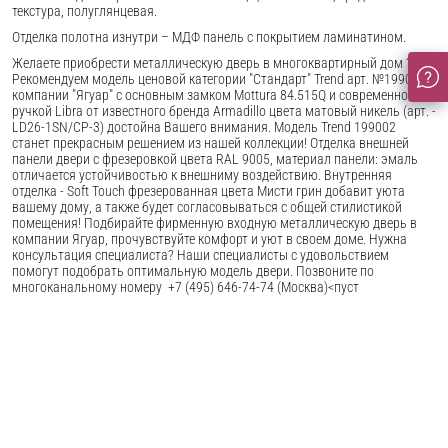
текстура, полуглянцевая.
Отделка полотна изнутри – МДФ панель с покрытием ламинатином.
Желаете приобрести металлическую дверь в многоквартирный дом ?
Рекомендуем модель ценовой категории "Стандарт" Trend арт. №199002
компании "Ягуар" с основным замком Mottura 84.515Q и современной
ручкой Libra от известного бренда Armadillo цвета матовый никель (арт. -
LD26-1SN/CP-3) достойна Вашего внимания. Модель Trend 199002
станет прекрасным решением из нашей коллекции! Отделка внешней
панели двери с фрезеровкой цвета RAL 9005, материал панели: эмаль
отличается устойчивостью к внешниму воздействию. Внутренняя
отделка - Soft Touch фрезерованная цвета Мисти грин добавит уюта
вашему дому, а также будет согласовываться с общей стилистикой
помещения! Подбирайте фирменную входную металлическую дверь в
компании Ягуар, прочувствуйте комфорт и уют в своем доме. Нужна
консультация специалиста? Наши специалисты с удовольствием
помогут подобрать оптимальную модель двери. Позвоните по
многоканальному номеру +7 (495) 646-74-74 (Москва)<пуст