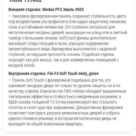
Внешняя отделка: Medea PF3 Эмаль 9005
— Эмалевая фрезерованная панель сохраняет стабильность цвета
под воздействием ультрафиолета благодаря защитному лаковому
слою и устойчивым пигментам. Это особенно актуально для
металлических входных дверей, выходящих на улицу или в светлый
тамбур с большими окнами. SoftTouch финиш дополнительно
маскирует следы пальцев и пыли, упрощая поддержание
презентабельного вида. Фрезеровка выполняется с заданной
глубиной, не нарушая прочность основы. Подобная отделка
подходит как для жилых, так и для коммерческих помещений с
входной зоной.
Внутренняя отделка: Filo F4 Soft Touch misty_green
— Панель Soft Touch с фрезеровкой подобрана для тех, кто
оценивает входную дверь не только по уровню защиты, но и по
качеству отделки. Бархатистая ПВХ-плёнка обладает выраженным
тактильным эффектом и стойкостью к ежедневным касаниям, а
МДФ-основа толщиной 12-24 мм компенсирует вес стального
полотна и гасит шум при закрывании. Декоративная фрезеровка
позволяет повторить рисунок межкомнатных дверей и собрать
единое стилевое решение, в котором металлическая дверь не
выпадает из общей композиции квартиры.