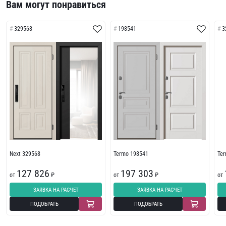
Вам могут понравиться
329568
198541
3
Next 329568
Termo 198541
Te
127 826
197 303
от
₽
от
₽
от
ЗАЯВКА НА РАСЧЕТ
ЗАЯВКА НА РАСЧЕТ
ПОДОБРАТЬ
ПОДОБРАТЬ