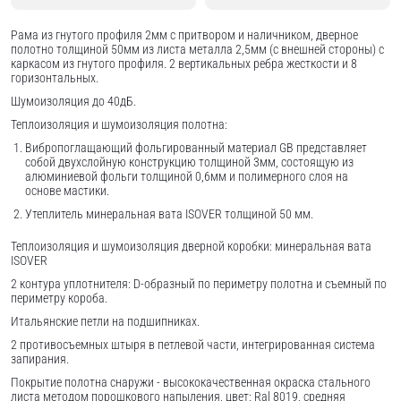
Рама из гнутого профиля 2мм с притвором и наличником, дверное
полотно толщиной 50мм из листа металла 2,5мм (с внешней стороны) c
каркасом из гнутого профиля. 2 вертикальных ребра жесткости и 8
горизонтальных.
Шумоизоляция до 40дБ.
Теплоизоляция и шумоизоляция полотна:
Вибропоглащающий фольгированный материал GB представляет
собой двухслойную конструкцию толщиной 3мм, состоящую из
алюминиевой фольги толщиной 0,6мм и полимерного слоя на
основе мастики.
Утеплитель минеральная вата ISOVER толщиной 50 мм.
Теплоизоляция и шумоизоляция дверной коробки: минеральная вата
ISOVER
2 контура уплотнителя: D-образный по периметру полотна и съемный по
периметру короба.
Итальянские петли на подшипниках.
2 противосъемных штыря в петлевой части, интегрированная система
запирания.
Покрытие полотна снаружи - высококачественная окраска стального
листа методом порошкового напыления, цвет: Ral 8019, средняя