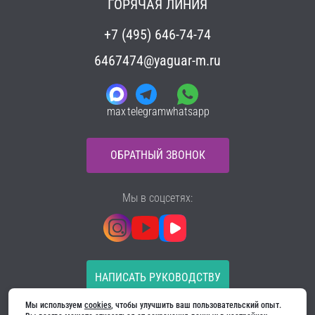
ГОРЯЧАЯ ЛИНИЯ
+7 (495) 646-74-74
6467474@yaguar-m.ru
max
telegram
whatsapp
ОБРАТНЫЙ ЗВОНОК
Мы в соцсетях:
НАПИСАТЬ РУКОВОДСТВУ
Мы используем 
cookies
, чтобы улучшить ваш пользовательский опыт. 
Все материалы на сайте принадлежат компании