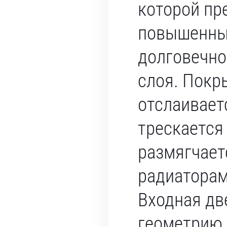
которой пр
повышенны
долговечно
слоя. Покр
отслаивает
трескается 
размягчает
радиаторам
Входная дв
геометрию 