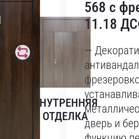
568 с фр
11.18 Д
— Декорати
антивандал
фрезеровк
устанавлив
ВНУТРЕННЯЯ
металличе
ОТДЕЛКА
дверь и бер
функцию пе