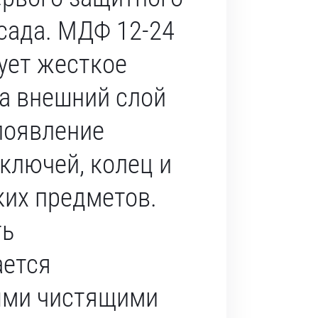
сада. МДФ 12-24
ует жесткое
 а внешний слой
появление
 ключей, колец и
ких предметов.
ть
ается
ыми чистящими