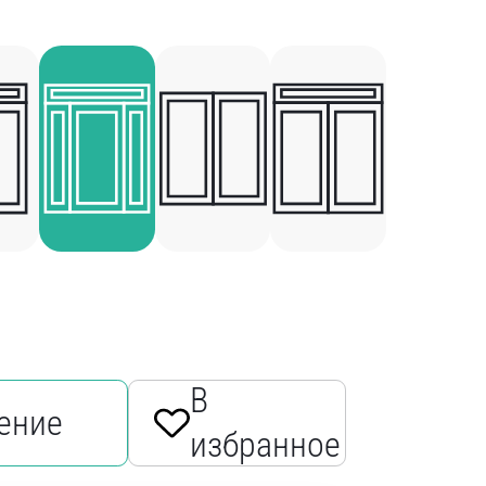
В
ение
избранное