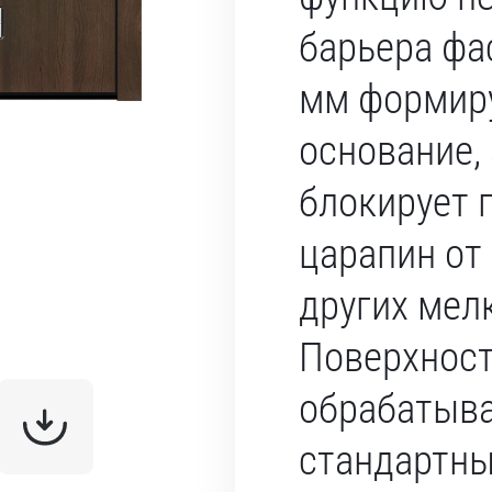
барьера фа
мм формир
основание,
блокирует 
царапин от
других мел
Поверхнос
обрабатыв
стандартн