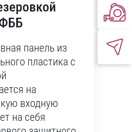
езеровкой
СФББ
вная панель из
ьного пластика с
ой
ается на
скую входную
ет на себя
рвого защитного