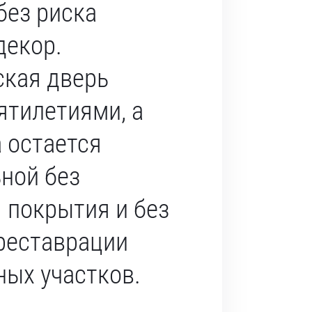
без риска
декор.
кая дверь
ятилетиями, а
 остается
ной без
 покрытия и без
реставрации
ых участков.