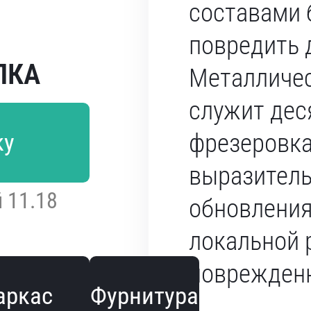
составами 
повредить 
ЛКА
Металличес
служит дес
ку
фрезеровка
выразитель
 11.18
обновления
локальной 
поврежденн
аркас
Фурнитура