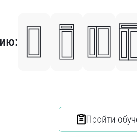
ию:
Пройти обуч