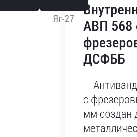
Внутренн
Яг-27
АВП 568 
фрезеров
ДСФББ
— Антиванд
с фрезеров
мм создан 
металличес