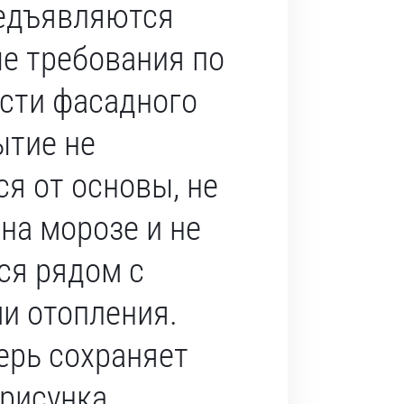
едъявляются
е требования по
сти фасадного
ытие не
ся от основы, не
на морозе и не
ся рядом с
и отопления.
ерь сохраняет
рисунка