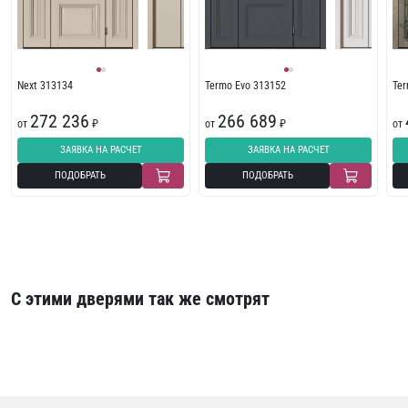
Next 313134
Termo Evo 313152
Te
272 236
266 689
от
₽
от
₽
от
ЗАЯВКА НА РАСЧЕТ
ЗАЯВКА НА РАСЧЕТ
ПОДОБРАТЬ
ПОДОБРАТЬ
С этими дверями так же смотрят