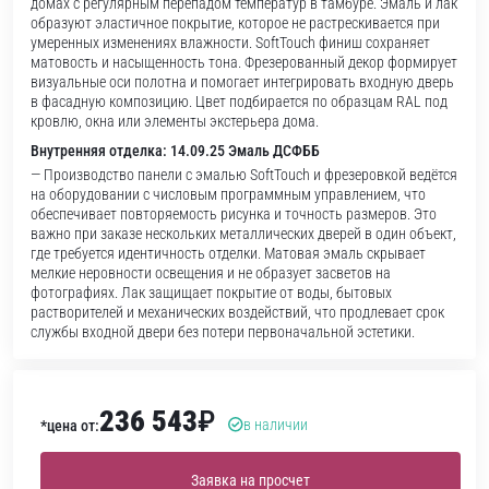
домах с регулярным перепадом температур в тамбуре. Эмаль и лак
образуют эластичное покрытие, которое не растрескивается при
умеренных изменениях влажности. SoftTouch финиш сохраняет
матовость и насыщенность тона. Фрезерованный декор формирует
визуальные оси полотна и помогает интегрировать входную дверь
в фасадную композицию. Цвет подбирается по образцам RAL под
кровлю, окна или элементы экстерьера дома.
Внутренняя отделка: 14.09.25 Эмаль ДСФББ
— Производство панели с эмалью SoftTouch и фрезеровкой ведётся
на оборудовании с числовым программным управлением, что
обеспечивает повторяемость рисунка и точность размеров. Это
важно при заказе нескольких металлических дверей в один объект,
где требуется идентичность отделки. Матовая эмаль скрывает
мелкие неровности освещения и не образует засветов на
фотографиях. Лак защищает покрытие от воды, бытовых
растворителей и механических воздействий, что продлевает срок
службы входной двери без потери первоначальной эстетики.
236 543
₽
в наличии
*цена от:
Заявка на просчет