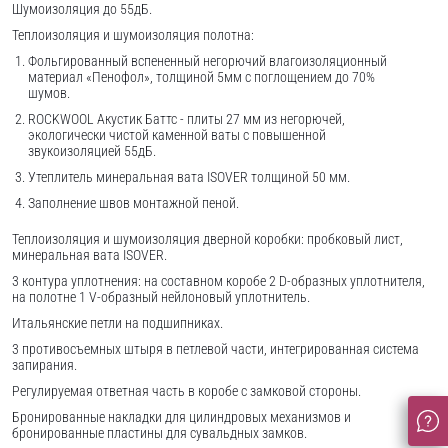
Шумоизоляция до 55дБ.
Теплоизоляция и шумоизоляция полотна:
Фольгированный вспененный негорючий влагоизоляционный
материал «Пенофол», толщиной 5мм с поглощением до 70%
шумов.
ROCKWOOL Акустик Баттс - плиты 27 мм из негорючей,
экологически чистой каменной ваты с повышенной
звукоизоляцией 55дБ.
Утеплитель минеральная вата ISOVER толщиной 50 мм.
Заполнение швов монтажной пеной.
Теплоизоляция и шумоизоляция дверной коробки: пробковый лист,
минеральная вата ISOVER.
3 контура уплотнения: на составном коробе 2 D-образных уплотнителя,
на полотне 1 V-образный нейлоновый уплотнитель.
Итальянские петли на подшипниках.
3 противосъемных штыря в петлевой части, интегрированная система
запирания.
Регулируемая ответная часть в коробе с замковой стороны.
Бронированные накладки для цилиндровых механизмов и
бронированные пластины для сувальдных замков.