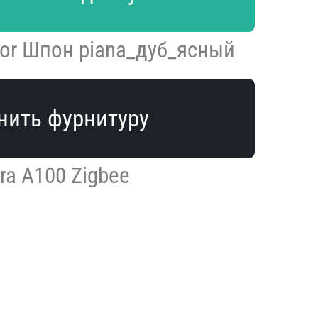
gor Шпон piana_дуб_ясный
нить фурнитуру
ra A100 Zigbee