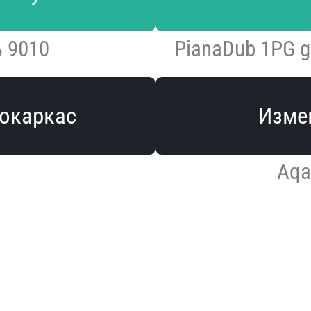
 9010
PianaDub 1PG 
окаркас
Изме
Aqa