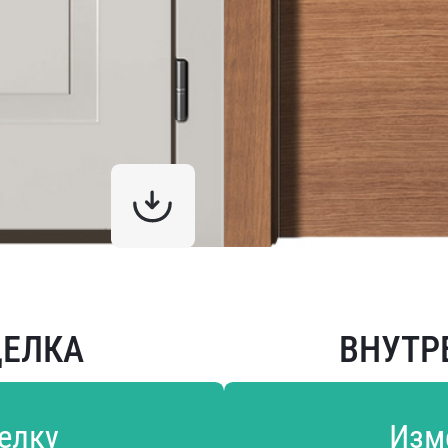
ДЕЛКА
ВНУТР
елку
Изм