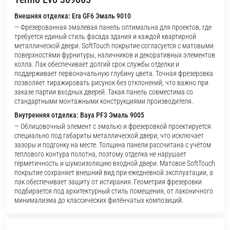
Внешняя отделка: Era GF6 Эмаль 9010
— Фрезерованная эмалевая панель оптимальна для проектов, где
требуется единый стиль фасада здания и каждой квартирной
металлической двери. SoftTouch покрытие согласуется с матовыми
поверхностями фурнитуры, наличников и декоративных элементов
холла. Лак обеспечивает долгий срок службы отделки и
поддерживает первоначальную глубину цвета. Точная фрезеровка
позволяет тиражировать рисунок без отклонений, что важно при
заказе партии входных дверей. Такая панель совместима со
стандартными монтажными конструкциями производителя.
Внутренняя отделка: Baya PF3 Эмаль 9005
— Облицовочный элемент с эмалью и фрезеровкой проектируется
специально под габариты металлической двери, что исключает
зазоры и подгонку на месте. Толщина панели рассчитана с учётом
теплового контура полотна, поэтому отделка не нарушает
герметичность и шумоизоляцию входной двери. Матовое SoftTouch
покрытие сохраняет внешний вид при ежедневной эксплуатации, а
лак обеспечивает защиту от истирания. Геометрия фрезеровки
подбирается под архитектурный стиль помещения, от лаконичного
минимализма до классических филёнчатых композиций.