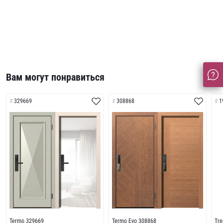
Вам могут понравиться
329669
308868
1
Termo 329669
Termo Evo 308868
Tr