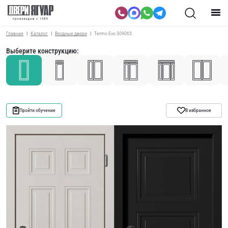
Главная
Каталог
Входные двери
Termo Evo 309065
Выберите конструкцию:
Пройти обучение
В избранное