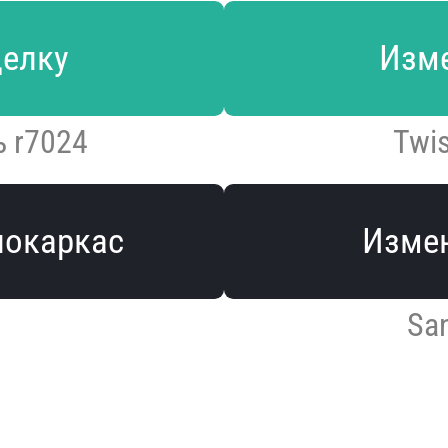
делку
Изме
ь r7024
Twis
локаркас
Измен
Sa