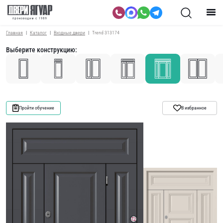
Главная
Каталог
Входные двери
Trend 313174
Выберите конструкцию:
Пройти обучение
В избранное