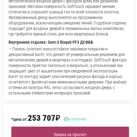
металлической входной двери с фасадом дома или дизайном
прихожей. Матовая поверхность SoftTouch скрывает мелкие
отпечатки и сохраняет ровный тон по всей плоскости полотна.
Фрезерованный декор выполняется на программном
оборудовании, исключающем смещение линий. Подобная отделка
подходит для входных дверей в премиальных жилых комплексах,
где требуется единый стиль для всех квартирных блоков.
Внутренняя отделка: Gent-3 Bisquit PF3 ДСФББ
— Панель сочетает износостойкое эмалевое покрытие и
декоративный багет, что делает её универсальным решением для
металлических дверей в квартирах и коттеджах. SoftTouch фактура
поверхности приятна тактильно и визуально, а итальянский лак
защищает цвет от выцветания при ежедневной эксплуатации.
Багет по контуру задаёт классический рисунок фасада и хорошо
сочетается с филёнчатыми межкомнатными дверями. При выборе
оттенка из палитры RAL легко согласовать входную дверь с
остальными элементами интерьера прихожей.
253 707
₽
в наличии
*цена от:
Заявка на просчет