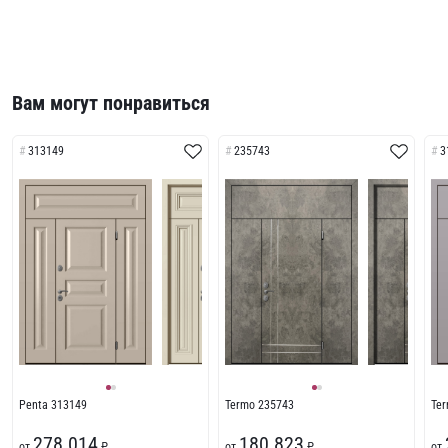
Вам могут понравиться
313149
235743
3
Penta 313149
Termo 235743
Te
278 014
180 823
от
₽
от
₽
от