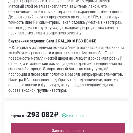
двери, превращая её в законченный архитектурный элемент.
Матовый слой эмали закрепляется защитным лаком, что
обеспечивает стойкость к истиранию и сохранение глубины цвета.
Декоративный рисунок прорезается на станке с ЧПУ, гарантируя
точность линий и симметрию. Такая отделка уместна в квартирах,
частных домах и таунхаусах, где входная дверь должна сочетать
прочность металла и аккуратную эстетику.
Внутренняя отделка: Gent-3 RAL_9016 PG3 ДСФББ
— Классика в исполнении эмали и багета остаётся востребованной
за счёт универсальности и долговечности. Матовая SoftTouch
поверхность металлической двери не бликует и сохраняет ровный
оттенок, а итальянский лак защищает покрытие от выцветания на
солнечной стороне. Декоративный багет по контуру задаёт
пропорции и переводит полотно в разряд интерьерных элементов.
Палитра RAL позволяет подобрать тон под наличники, плинтус,
стеновые панели и фурнитуру, что упрощает создание единого
образа входной группы квартиры.
293 082
₽
в наличии
*цена от:
Заявка на просчет