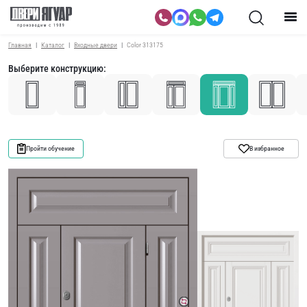
Главная
Каталог
Входные двери
Color 313175
Выберите конструкцию:
Пройти обучение
В избранное