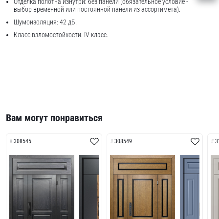
Отделка полотна изнутри: без панели (обязательное условие -
выбор временной или постоянной панели из ассортимета).
Шумоизоляция: 42 дБ.
Класс взломостойкости: IV класс.
Вам могут понравиться
308545
308549
3