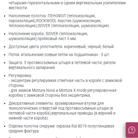
четырьмя горизонтальными и одним вертикальным усилителями
жесткости.
Наполнение полотна: ПЕНОФОЛ (теплоизоляция,
пароизоляция),ROCKWOOL Акустик (шумоизоляция,
теплоизоляция),ISOVER (теплоизоляция, шумоизоляция).
Наполнение короба: ISOVER (теплоизоляция,
шумоизоляция),пробковый лист 5 мм.
Доступные цвета уплотнителя: коричневый, черный, белый.
Петли: итальянские осевые петли на подшипниках - 3 шт.
Защита: 3 противосъемных штыря в петлевой части, ригели
вертикального запирания.
Регулировка:
- эксцентрик регулируемая ответная часть в коробе с замковой
стороны.
- для замков Mottura Nova и Mottura X-mode регулировочная
коробка с замковой стороны без эксцентрика.
Декоративные элементы: хромированные втулки для
технологических отверстий под противосъемные штыри (в
петлевой части короба),вертикальные приводы (в верхней и
нижней части короба).
Отделка полотна снаружи: окраска Ral 8019 полуглянцевая
средняя фактура.