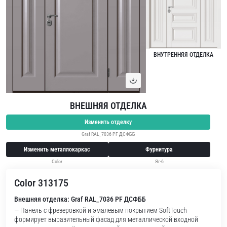
ВНУТРЕННЯЯ ОТДЕЛКА
ВНЕШНЯЯ ОТДЕЛКА
Изменить отделку
Graf RAL_7036 PF ДСФББ
Изменить металлокаркас
Фурнитура
Color
Яг-6
Color 313175
Внешняя отделка: Graf RAL_7036 PF ДСФББ
— Панель с фрезеровкой и эмалевым покрытием SoftTouch
формирует выразительный фасад для металлической входной