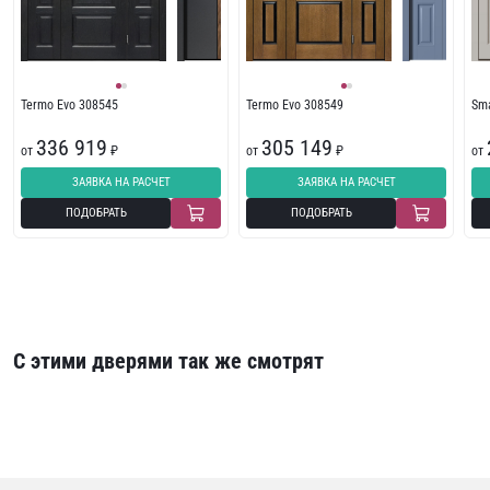
Termo Evo 308545
Termo Evo 308549
Sma
336 919
305 149
от
₽
от
₽
от
ЗАЯВКА НА РАСЧЕТ
ЗАЯВКА НА РАСЧЕТ
ПОДОБРАТЬ
ПОДОБРАТЬ
С этими дверями так же смотрят