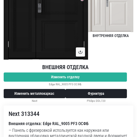
ВНУТРЕННЯЯ ОТДЕЛКА
ВНЕШНЯЯ ОТДЕЛКА
Изменить отделку
Edge RAL_9005 PF3 ОСФБ
Изменить металлокаркас
Фурнитура
Next
Philips DDL720
Next 313344
Внешняя отделка: Edge RAL_9005 PF3 ОСФБ
— Панель с фрезеровкой используется как наружная или
внутренняя облицовка металлической входной двери и формирует