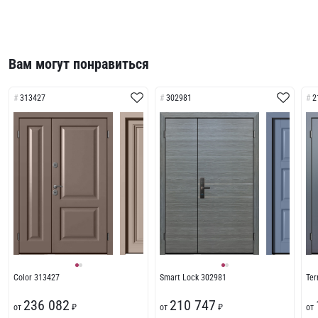
Вам могут понравиться
313427
302981
2
Color 313427
Smart Lock 302981
Te
236 082
210 747
от
₽
от
₽
от