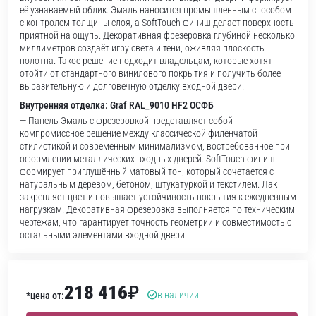
её узнаваемый облик. Эмаль наносится промышленным способом
с контролем толщины слоя, а SoftTouch финиш делает поверхность
приятной на ощупь. Декоративная фрезеровка глубиной несколько
миллиметров создаёт игру света и тени, оживляя плоскость
полотна. Такое решение подходит владельцам, которые хотят
отойти от стандартного винилового покрытия и получить более
выразительную и долговечную отделку входной двери.
Внутренняя отделка: Graf RAL_9010 HF2 ОСФБ
— Панель Эмаль с фрезеровкой представляет собой
компромиссное решение между классической филёнчатой
стилистикой и современным минимализмом, востребованное при
оформлении металлических входных дверей. SoftTouch финиш
формирует приглушённый матовый тон, который сочетается с
натуральным деревом, бетоном, штукатуркой и текстилем. Лак
закрепляет цвет и повышает устойчивость покрытия к ежедневным
нагрузкам. Декоративная фрезеровка выполняется по техническим
чертежам, что гарантирует точность геометрии и совместимость с
остальными элементами входной двери.
218 416
₽
в наличии
*цена от: