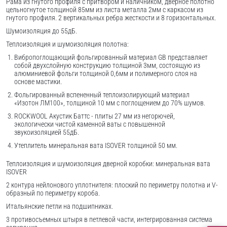
Рама из гнутого профиля с притвором и наличником, дверное полотно
цельногнутое толщиной 85мм из листа металла 2мм c каркасом из
гнутого профиля. 2 вертикальных ребра жесткости и 8 горизонтальных.
Шумоизоляция до 55дБ.
Теплоизоляция и шумоизоляция полотна:
Вибропоглощающий фольгированный материал GB представляет
собой двухслойную конструкцию толщиной 3мм, состоящую из
алюминиевой фольги толщиной 0,6мм и полимерного слоя на
основе мастики.
Фольгированный вспененный теплоизолирующий материал
«Изотон ЛМ100», толщиной 10 мм с поглощением до 70% шумов.
ROCKWOOL Акустик Баттс - плиты 27 мм из негорючей,
экологически чистой каменной ваты с повышенной
звукоизоляцией 55дБ.
Утеплитель минеральная вата ISOVER толщиной 50 мм.
Теплоизоляция и шумоизоляция дверной коробки: минеральная вата
ISOVER
2 контура нейлонового уплотнителя: плоский по периметру полотна и V-
образный по периметру короба.
Итальянские петли на подшипниках.
3 противосъемных штыря в петлевой части, интегрированная система