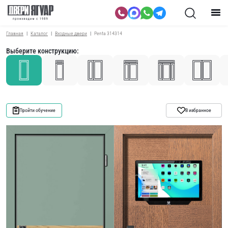
Главная
Каталог
Входные двери
Penta 314314
Выберите конструкцию:
Пройти обучение
В избранное