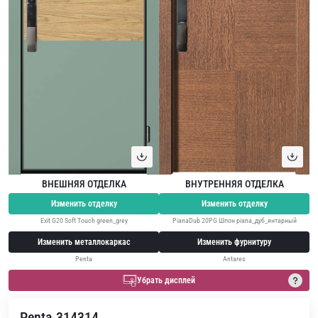
ВНЕШНЯЯ ОТДЕЛКА
ВНУТРЕННЯЯ ОТДЕЛКА
Изменить отделку
Изменить отделку
Exit G20 Soft Touch green_grey
PianaDub 20PG Шпон piana_дуб_янтарный
Изменить металлокаркас
Изменить фурнитуру
Penta
Antares
Убрать дисплей
Penta 314314