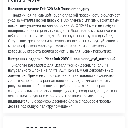
Внешняя отделка: Exit G20 Soft Touch green_grey
— Практичная панель Soft Touch с гладкой поверхностью облегчает
уход за металлической дверью. ПВХ-плёнка с мягким бархатистым
покрытием уложена на влагостойкий МДФ 12-24 мм и не требует
полировки или специальных средств. Достаточно мягкой ткани и
нейтрального очистителя, чтобы вернуть полотну исходный вид.
Отсутствие фрезеровок исключает скопление пыли в углублениях, а
матовая фактура маскирует мелкие царапины и потёртости,
которые быстро становятся заметны на глянцевых покрытиях.
Внутренняя отделка: PianaDub 20PG Шпон piana_дуб_янтарный
— Экологичная отделка для металлической двери: панель из
натурального шпона на плите МДФ 12-24 мм без декоративных
элементов. Древесный слой сохраняет тактильность и характер
живого материала, а ровная плоскость подчёркивает чистоту
рисунка волокон. Решение востребовано в эко-интерьерах,
скандинавских и японских концепциях, где входная дверь должна
оставаться визуально спокойной. Поставка возможна под
индивидуальные размеры дверного блока с подбором породы
дерева под общую палитру помещения.