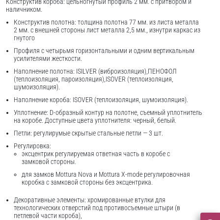
Конструктив короба: цельногнутый профиль 2 мм. с притвором и
наличником.
Конструктив полотна: толщина полотна 77 мм. из листа металла
2 мм. с внешней стороны лист металла 2,5 мм., изнутри каркас из
гнутого
Профиля с четырьмя горизонтальными и одним вертикальным
усилителями жесткости.
Наполнение полотна: ISILVER (виброизоляция),ПЕНОФОЛ
(теплоизоляция, пароизоляция),ISOVER (теплоизоляция,
шумоизоляция).
Наполнение короба: ISOVER (теплоизоляция, шумоизоляция).
Уплотнение: D-образный контур на полотне, съемный уплотнитель
на коробе. Доступные цвета уплотнителя: черный, белый.
Петли: регулирумые скрытые стальные петли — 3 шт.
Регулировка:
эксцентрик регулируемая ответная часть в коробе с
замковой стороны.
для замков Mottura Nova и Mottura X-mode регулировочная
коробка с замковой стороны без эксцентрика.
Декоративные элементы: хромированные втулки для
технологических отверстий под противосъемные штыри (в
петлевой части короба),