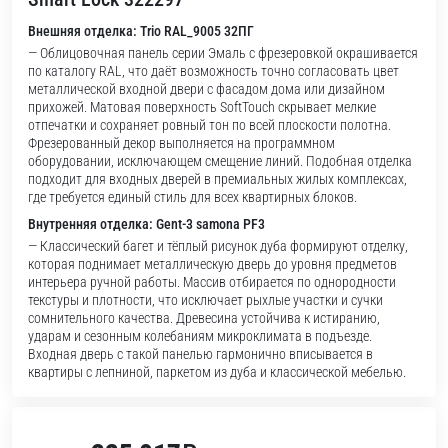
Внешняя отделка: Trio RAL_9005 32ПГ
— Облицовочная панель серии Эмаль с фрезеровкой окрашивается
по каталогу RAL, что даёт возможность точно согласовать цвет
металлической входной двери с фасадом дома или дизайном
прихожей. Матовая поверхность SoftTouch скрывает мелкие
отпечатки и сохраняет ровный тон по всей плоскости полотна.
Фрезерованный декор выполняется на программном
оборудовании, исключающем смещение линий. Подобная отделка
подходит для входных дверей в премиальных жилых комплексах,
где требуется единый стиль для всех квартирных блоков.
Внутренняя отделка: Gent-3 samona PF3
— Классический багет и тёплый рисунок дуба формируют отделку,
которая поднимает металлическую дверь до уровня предметов
интерьера ручной работы. Массив отбирается по однородности
текстуры и плотности, что исключает рыхлые участки и сучки
сомнительного качества. Древесина устойчива к истиранию,
ударам и сезонным колебаниям микроклимата в подъезде.
Входная дверь с такой панелью гармонично вписывается в
квартиры с лепниной, паркетом из дуба и классической мебелью.