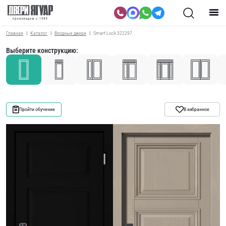
Главная
Каталог
Входные двери
Smart Lock 322297
Выберите конструкцию:
Пройти обучение
В избранное