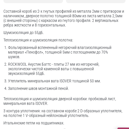
Составной короб из 2-х гнутых профилей из металла 2мм с притвором и
наличником, дверное полотно толщиной 80мм из листа металла 2,5мм
(с внешней стороны) c каркасом из гнутого профиля. 2 вертикальных
ребра жесткости и 8 горизонтальных.
Шумоизоляция до 55дБ.
Теплоизоляция и шумоизоляция полотна:
Фольгированный вспененный негорючий влагоизоляционный
материал «Пенофол», толщиной 5мм с поглощением до 70%
шумов.
ROCKWOOL Акустик Баттс - плиты 27 мм из негорючей,
экологически чистой каменной ваты с повышенной
звукоизоляцией 55дБ.
Утеплитель минеральная вата ISOVER толщиной 50 мм.
Заполнение швов монтажной пеной.
Теплоизоляция и шумоизоляция дверной коробки: пробковый лист,
минеральная вата ISOVER.
3 контура уплотнения: на составном коробе 2 D-образных уплотнителя,
на полотне 1 V-образный нейлоновый уплотнитель.
Итальянские петли на подшипниках.