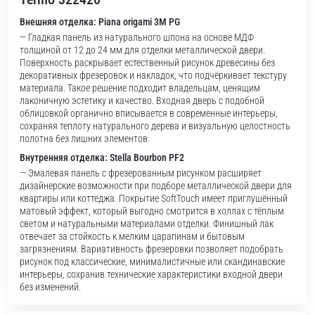
Внешняя отделка: Piana origami 3M PG
— Гладкая панель из натурального шпона на основе МДФ
толщиной от 12 до 24 мм для отделки металлической двери.
Поверхность раскрывает естественный рисунок древесины без
декоративных фрезеровок и накладок, что подчёркивает текстуру
материала. Такое решение подходит владельцам, ценящим
лаконичную эстетику и качество. Входная дверь с подобной
облицовкой органично вписывается в современные интерьеры,
сохраняя теплоту натурального дерева и визуальную целостность
полотна без лишних элементов.
Внутренняя отделка: Stella Bourbon PF2
— Эмалевая панель с фрезерованным рисунком расширяет
дизайнерские возможности при подборе металлической двери для
квартиры или коттеджа. Покрытие SoftTouch имеет приглушённый
матовый эффект, который выгодно смотрится в холлах с тёплым
светом и натуральными материалами отделки. Финишный лак
отвечает за стойкость к мелким царапинам и бытовым
загрязнениям. Вариативность фрезеровки позволяет подобрать
рисунок под классические, минималистичные или скандинавские
интерьеры, сохранив технические характеристики входной двери
без изменений.