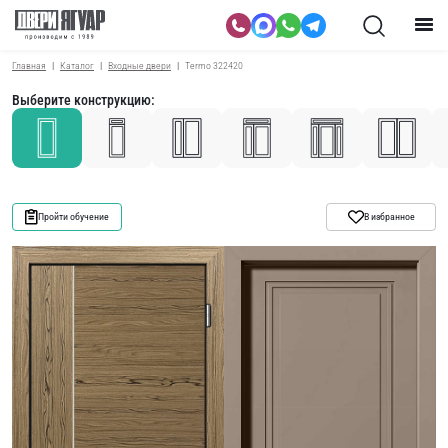
Главная
Каталог
Входные двери
Termo 322420
Выберите конструкцию:
Пройти обучение
В избранное