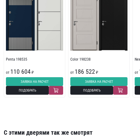
Penta 198535
Color 198238
Ne
110 604
186 522
от
₽
от
₽
от
ЗАЯВКА НА РАСЧЕТ
ЗАЯВКА НА РАСЧЕТ
ПОДОБРАТЬ
ПОДОБРАТЬ
С этими дверями так же смотрят