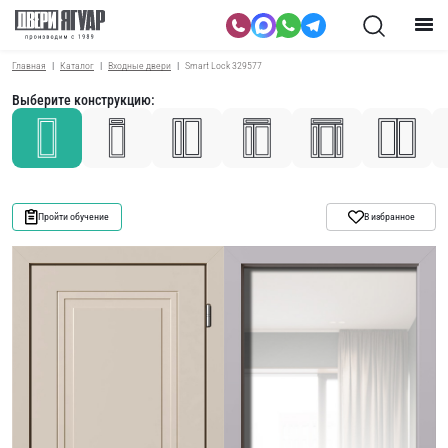
Главная
Каталог
Входные двери
Smart Lock 329577
Выберите конструкцию:
Пройти обучение
В избранное