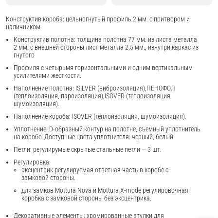
Конструктив короба: цельногнутый профиль 2 мм. с притвором и
наличником.
Конструктив полотна: толщина полотна 77 мм. из листа металла
2 мм. с внешней стороны лист металла 2,5 мм., изнутри каркас из
гнутого
Профиля с четырьмя горизонтальными и одним вертикальным
усилителями жесткости.
Наполнение полотна: ISILVER (виброизоляция),ПЕНОФОЛ
(теплоизоляция, пароизоляция),ISOVER (теплоизоляция,
шумоизоляция).
Наполнение короба: ISOVER (теплоизоляция, шумоизоляция).
Уплотнение: D-образный контур на полотне, съемный уплотнитель
на коробе. Доступные цвета уплотнителя: черный, белый.
Петли: регулирумые скрытые стальные петли — 3 шт.
Регулировка:
эксцентрик регулируемая ответная часть в коробе с
замковой стороны.
для замков Mottura Nova и Mottura X-mode регулировочная
коробка с замковой стороны без эксцентрика.
Декоративные элементы: хромированные втулки для