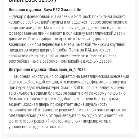
Внешняя отделка: Baya PF2 Эмаль latte
— Декор с фрезеровкой и эмалевым SoftTouch покрытием задаёт
характер всей входной группы и определяет первое впечатление о
квартире или доме. Матовый тон выглядит сдержанно и дорого, а
фрезерованные линии вносят в облицовку металлической двери
динамику. Лак защищает покрытие от мелких царапин,
возникающих при перевозке мебели, бытовой техники и крупных
предметов через дверной проём. Палитра RAL включает
классические серые, графитовые, бежевые и тёмные оттенки,
востребованные в современном дизайне входных дверей.
Внутренняя отделка: Glass main_in_1 7036
— Наборная конструкция собирается на металлическом основании
с фиксацией каждой секции, что исключает деформацию рисунка
при перепадах температуры. Эмаль SoftTouch сохраняет мягкую
тактильность годами благодаря защитному лаковому покрытию.
Зеркало с гранёной кромкой добавляет панели благородный
акцент. Входная дверь приобретает индивидуальность,
отличающую её от типовых решений в массовых жилых проектах.
Металлическая дверь от производителя выгодно отличается на
фоне готовых решений из строительных гипермаркетов с
упрощённой отделкой полотна.