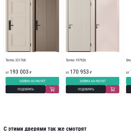
Termo 331768
Termo 197926
Sma
193 003
170 953
от
₽
от
₽
от
ЗАЯВКА НА РАСЧЕТ
ЗАЯВКА НА РАСЧЕТ
ПОДОБРАТЬ
ПОДОБРАТЬ
С этими дверями так же смотрят