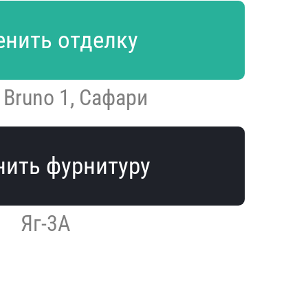
нить отделку
 Bruno 1, Сафари
ить фурнитуру
Яг-3А