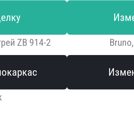
делку
Изме
рей ZB 914-2
Bruno,
локаркас
Измен
k