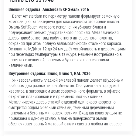
Внешняя отделка: Amsterdam XF Эмаль 7016
— Багет Amsterdam по периметру панели формирует рамочную
композицию, характерную для классической столярной школы.
Эмаль SoftTouch матового исполнения убирает блики и
подчёркивает рельеф декоративного профиля. Металлическая
дверь приобретает вид кабинетного интерьерного полотна,
сохраняя при этом полную взломостойкость стального каркаса.
Основание МДФ от 12 до 24 мм даёт устойчивость к деформациям
при перепадах температуры в тамбуре. Решение востребовано в
проектах с лепниной, панелями буазери и классическими
наличниками.
Внутренняя отделка: Bruno, Bruno 1, RAL 7036
— Универсальность гладкой эмалевой панели делает её удобным
выбором для разных типов объектов. Она уместна в городской
квартире, в загородном доме современного формата, в офисе с
открытой планировкой и в приёмных частных клиник.
Металлическая дверь с такой отделкой одинаково корректно
смотрится рядом с белыми стенами, тёмными деревянными
панелями и бетонными поверхностями. Входная конструкция не
привязана к одному стилю, а лак на поверхности эмали
обеспечивает ровный матовый отклик света в любом интерьере.