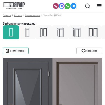
Главная
Каталог
Входные двери
Termo Evo 331748
Выберите конструкцию:
Пройти обучение
В избранное