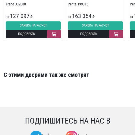
Trend 332008
Penta 199315
Pe
127 097
163 354
от
₽
от
₽
от
ЗАЯВКА НА РАСЧЕТ
ЗАЯВКА НА РАСЧЕТ
ПОДОБРАТЬ
ПОДОБРАТЬ
С этими дверями так же смотрят
ПОДПИШИТЕСЬ НА НАС В